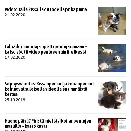
Video: Tällä kissalla on todella pitkä pinna
21.02.2020
Labradorinnoutaja opetti pentuja uimaan –
katso söötti video pentueen uintiretkestä
17.02.2020
Söpöysvaroitus: Kissanpennut ja koiranpennut
kohtaavat suloisella videolla ensimmäistä
kertaa
25.10.2019
Huono päivä? Piristä mieltäsi koiranpentujen
masuilla – katso kuvat