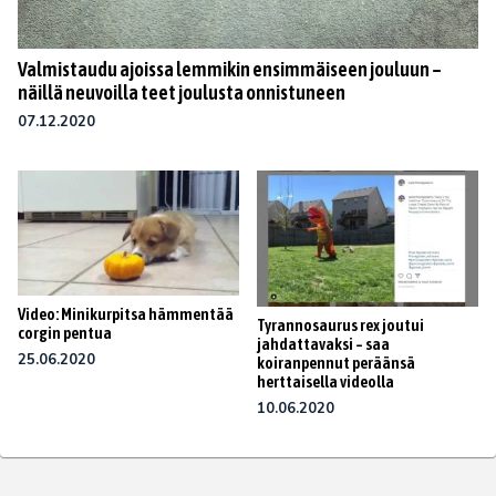
Valmistaudu ajoissa lemmikin ensimmäiseen jouluun –
näillä neuvoilla teet joulusta onnistuneen
07.12.2020
Video: Minikurpitsa hämmentää
Tyrannosaurus rex joutui
corgin pentua
jahdattavaksi – saa
25.06.2020
koiranpennut peräänsä
herttaisella videolla
10.06.2020