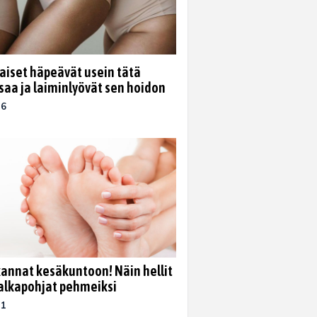
iset häpeävät usein tätä
aa ja laiminlyövät sen hoidon
26
kannat kesäkuntoon! Näin hellit
jalkapohjat pehmeiksi
21