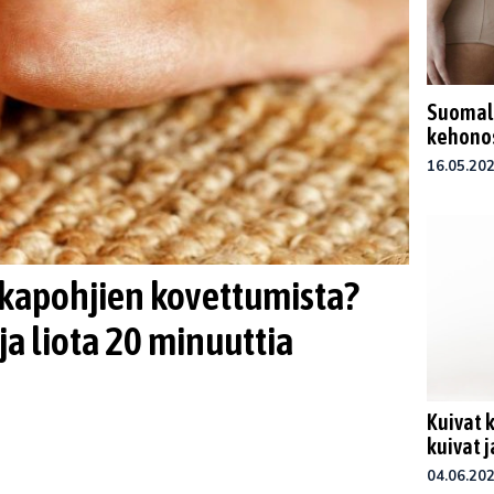
Suomala
kehonos
16.05.20
lkapohjien kovettumista?
ja liota 20 minuuttia
Kuivat 
kuivat 
04.06.20