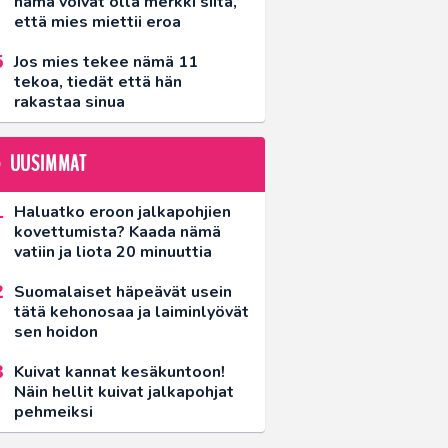
nämä voivat olla merkki siitä,
että mies miettii eroa
Jos mies tekee nämä 11
tekoa, tiedät että hän
rakastaa sinua
UUSIMMAT
Haluatko eroon jalkapohjien
kovettumista? Kaada nämä
vatiin ja liota 20 minuuttia
Suomalaiset häpeävät usein
tätä kehonosaa ja laiminlyövät
sen hoidon
Kuivat kannat kesäkuntoon!
Näin hellit kuivat jalkapohjat
pehmeiksi