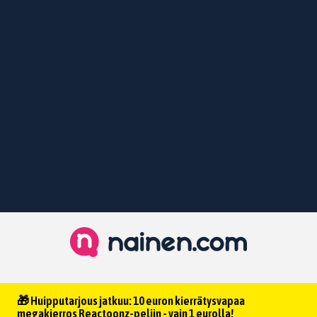
🎁 Huipputarjous jatkuu: 10 euron kierrätysvapaa
megakierros Reactoonz-peliin - vain 1 eurolla!