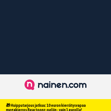
🎁 Huipputarjous jatkuu: 10 euron kierrätysvapaa
megakierros Reactoonz-peliin - vain 1 eurolla!