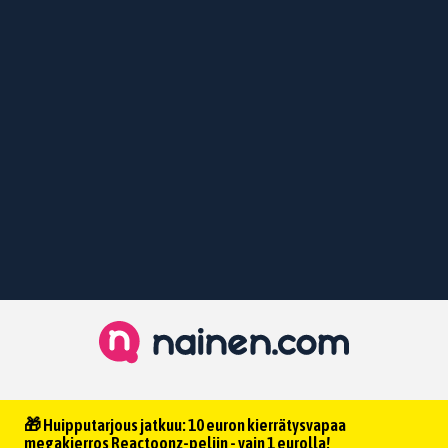
🎁 Huipputarjous jatkuu: 10 euron kierrätysvapaa
megakierros Reactoonz-peliin - vain 1 eurolla!