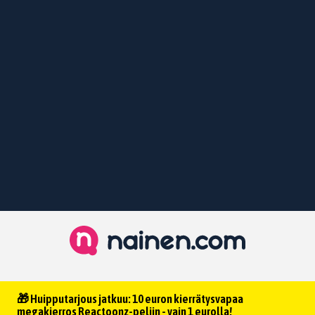
🎁 Huipputarjous jatkuu: 10 euron kierrätysvapaa
megakierros Reactoonz-peliin - vain 1 eurolla!