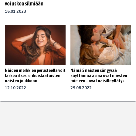
voi uskoa silmiään
16.01.2023
Näiden merkkien perusteella voit
Nämä 5 naisten sängyssä
laskea itsesi erikoislaatuisten
käyttämää asiaa ovat miesten
naisten joukkoon
mieleen – ovat naisille yllätys
12.10.2022
29.08.2022