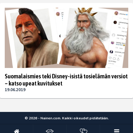
Suomalaismies teki Disney-isistä tosielämän versiot
– katso upeat kuvitukset
19.06.2019
© 2026 - Nainen.com. Kaikki oikeudet pidätetään.