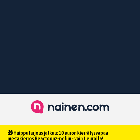
🎁 Huipputarjous jatkuu: 10 euron kierrätysvapaa
megakierros Reactoonz-peliin - vain 1 eurolla!