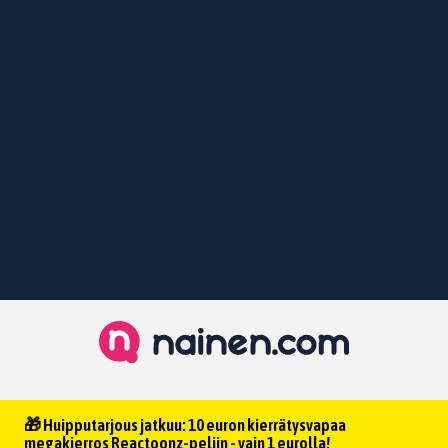
🎁 Huipputarjous jatkuu: 10 euron kierrätysvapaa
megakierros Reactoonz-peliin - vain 1 eurolla!