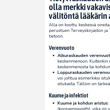
olla merkki vakavist
välitöntä lääkärin 
Alla on koottu keskeisiä oireita 
perustuen Terveyskirjaston ja 
tietoon.​
Verenvuoto
Alkuraskauden verenvuo
keskenmenoon. Kuitenkin ru
keskenmenosta tai kohdunu
Loppuraskauden verenvu
voi johtua esimerkiksi istu
istukasta. Tällöin on tärk
Kuume ja infektiot
Kuume ja kohdun aristus
:
(korioamnioniitti), joka on