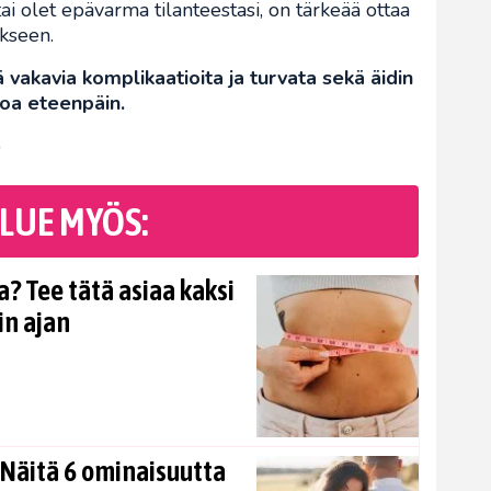
 tai olet epävarma tilanteestasi, on tärkeää ottaa
ykseen.
 vakavia komplikaatioita ja turvata sekä äidin
toa eteenpäin.
o
LUE MYÖS:
? Tee tätä asiaa kaksi
in ajan
Näitä 6 ominaisuutta