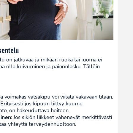
sentelu
elu on jatkuvaa ja mikään ruoka tai juoma ei
ena olla kuivuminen ja painonlasku. Tällöin
 ja voimakas vatsakipu voi viitata vakavaan tilaan,
Erityisesti jos kipuun liittyy kuume,
uoto, on hakeuduttava hoitoon.
minen
: Jos sikiön liikkeet vähenevät merkittävästi
ttaa yhteyttä terveydenhuoltoon.​