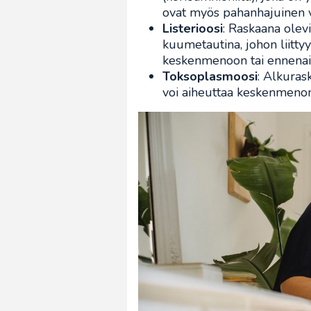
ovat myös pahanhajuinen v
Listerioosi
: Raskaana olevi
kuumetautina, johon liittyy
keskenmenoon tai ennenai
Toksoplasmoosi
: Alkuras
voi aiheuttaa keskenmenon 