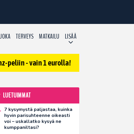
UOKA
TERVEYS
MATKAILU
LISÄÄ
-peliin - vain 1 eurolla!
LUETUIMMAT
7 kysymystä paljastaa, kuinka
hyvin parisuhteenne oikeasti
voi – uskallatko kysyä ne
kumppaniltasi?