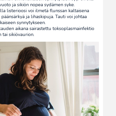
uoto ja sikiön nopea sydämen syke.
lla listerioosi voi ilmetä flunssan kaltaisena
 päänsärkyä ja lihaskipuja. Tauti voi johtaa
kaiseen synnytykseen.
kauden aikana sairastettu toksoplasmainfektio
tai sikiövaurion.