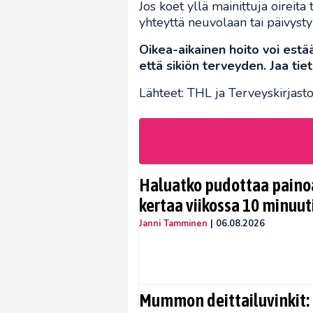
Jos koet yllä mainittuja oireita
yhteyttä neuvolaan tai päivyst
Oikea-aikainen hoito voi estää
että sikiön terveyden. Jaa tie
Lähteet: THL ja Terveyskirjast
Haluatko pudottaa painoa
kertaa viikossa 10 minuut
Janni Tamminen
|
06.08.2026
Mummon deittailuvinkit: 