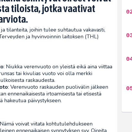
a tiloista, jotka vaativat
arviota.
ja tilanteita, joihin tulee suhtautua vakavasti,
Terveyden ja hyvinvoinnin laitoksen (THL)
to
: Niukka verenvuoto on yleistä eikä aina viittaa
nsas tai kivulias vuoto voi olla merkki
lkoisesta raskaudesta.
oto
: Verenvuoto raskauden puolivälin jälkeen
kan ennenaikaisesta irtoamisesta tai etisestä
eää hakeutua päivystykseen.
 Nämä voivat viitata kohtutulehdukseen
 yleinen ennenaikaisen synnytyksen syy. Oireita