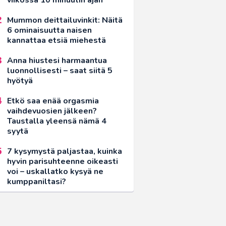
Mummon deittailuvinkit: Näitä
6 ominaisuutta naisen
kannattaa etsiä miehestä
Anna hiustesi harmaantua
luonnollisesti – saat siitä 5
hyötyä
Etkö saa enää orgasmia
vaihdevuosien jälkeen?
Taustalla yleensä nämä 4
syytä
7 kysymystä paljastaa, kuinka
hyvin parisuhteenne oikeasti
voi – uskallatko kysyä ne
kumppaniltasi?