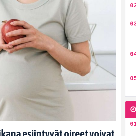
kana esiintyvät oireet voivat