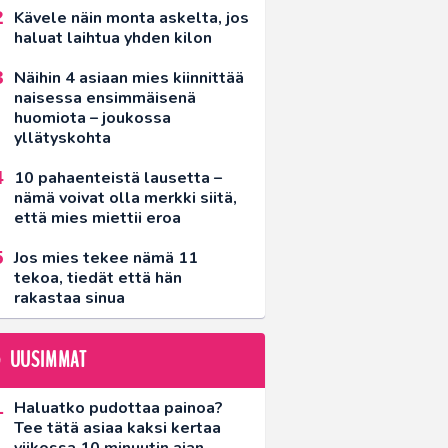
Kävele näin monta askelta, jos
haluat laihtua yhden kilon
Näihin 4 asiaan mies kiinnittää
naisessa ensimmäisenä
huomiota – joukossa
yllätyskohta
10 pahaenteistä lausetta –
nämä voivat olla merkki siitä,
että mies miettii eroa
Jos mies tekee nämä 11
tekoa, tiedät että hän
rakastaa sinua
UUSIMMAT
Haluatko pudottaa painoa?
Tee tätä asiaa kaksi kertaa
viikossa 10 minuutin ajan