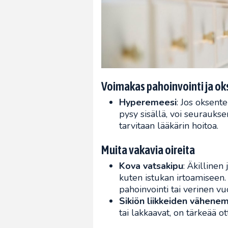
Voimakas pahoinvointi ja ok
Hyperemeesi
: Jos oksent
pysy sisällä, voi seurauks
tarvitaan lääkärin hoitoa.
Muita vakavia oireita
Kova vatsakipu
: Äkillinen
kuten istukan irtoamiseen. 
pahoinvointi tai verinen v
Sikiön liikkeiden vähene
tai lakkaavat, on tärkeää o