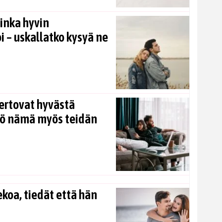
inka hyvin
i – uskallatko kysyä ne
ertovat hyvästä
kö nämä myös teidän
koa, tiedät että hän