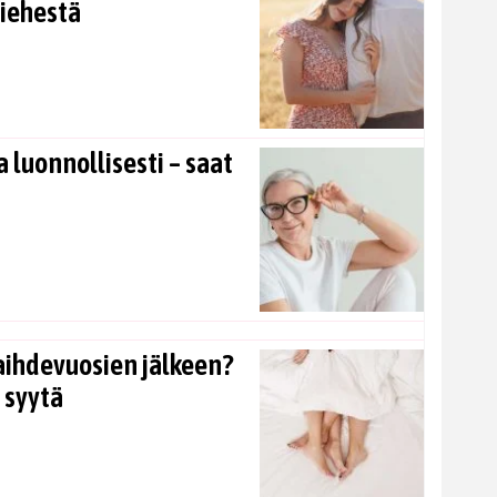
miehestä
 luonnollisesti – saat
aihdevuosien jälkeen?
 syytä