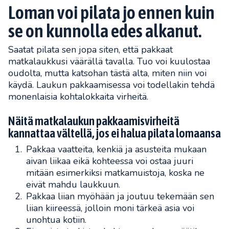
Loman voi pilata jo ennen kuin
se on kunnolla edes alkanut.
Saatat pilata sen jopa siten, että pakkaat
matkalaukkusi väärällä tavalla. Tuo voi kuulostaa
oudolta, mutta katsohan tästä alta, miten niin voi
käydä. Laukun pakkaamisessa voi todellakin tehdä
monenlaisia kohtalokkaita virheitä.
Näitä matkalaukun pakkaamisvirheitä
kannattaa vältellä, jos ei halua pilata lomaansa
Pakkaa vaatteita, kenkiä ja asusteita mukaan
aivan liikaa eikä kohteessa voi ostaa juuri
mitään esimerkiksi matkamuistoja, koska ne
eivät mahdu laukkuun.
Pakkaa liian myöhään ja joutuu tekemään sen
liian kiireessä, jolloin moni tärkeä asia voi
unohtua kotiin.