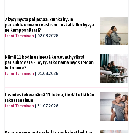
7 kysymystä paljastaa, kuinka hyvin
parisuhteenne oikeasti voi – uskallatko kysyä
ne kumppaniltasi?
Janni Tamminen
|
02.08.2026
Nämä 11 kodin esinettä kertovat hyvästä
parisuhteesta – löytyvätkö nämä myös teidän
kotoanne?
Janni Tamminen
|
01.08.2026
Jos mies tekee nämä 11 tekoa, tiedät että hän
rakastaa sinua
Janni Tamminen
|
31.07.2026
Kävele näin monta askelta, jos haluat laihtua