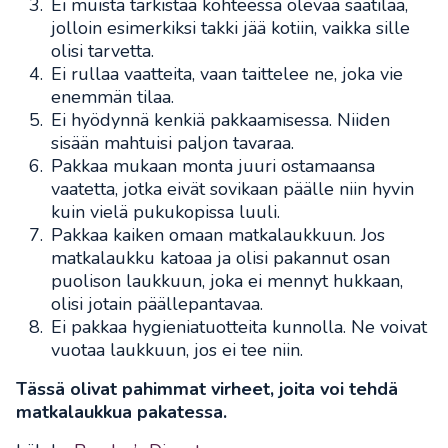
Ei muista tarkistaa kohteessa olevaa säätilaa,
jolloin esimerkiksi takki jää kotiin, vaikka sille
olisi tarvetta.
Ei rullaa vaatteita, vaan taittelee ne, joka vie
enemmän tilaa.
Ei hyödynnä kenkiä pakkaamisessa. Niiden
sisään mahtuisi paljon tavaraa.
Pakkaa mukaan monta juuri ostamaansa
vaatetta, jotka eivät sovikaan päälle niin hyvin
kuin vielä pukukopissa luuli.
Pakkaa kaiken omaan matkalaukkuun. Jos
matkalaukku katoaa ja olisi pakannut osan
puolison laukkuun, joka ei mennyt hukkaan,
olisi jotain päällepantavaa.
Ei pakkaa hygieniatuotteita kunnolla. Ne voivat
vuotaa laukkuun, jos ei tee niin.
Tässä olivat pahimmat virheet, joita voi tehdä
matkalaukkua pakatessa.