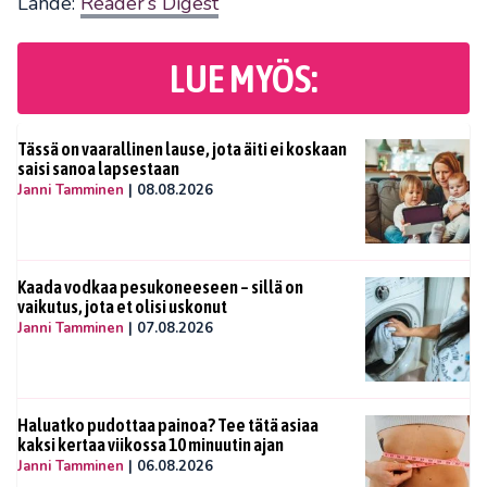
Lähde:
Reader’s Digest
LUE MYÖS:
Tässä on vaarallinen lause, jota äiti ei koskaan
saisi sanoa lapsestaan
Janni Tamminen
|
08.08.2026
Kaada vodkaa pesukoneeseen – sillä on
vaikutus, jota et olisi uskonut
Janni Tamminen
|
07.08.2026
Haluatko pudottaa painoa? Tee tätä asiaa
kaksi kertaa viikossa 10 minuutin ajan
Janni Tamminen
|
06.08.2026