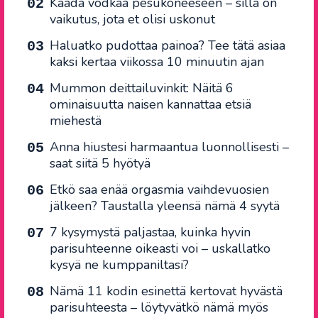
Kaada vodkaa pesukoneeseen – sillä on
vaikutus, jota et olisi uskonut
Haluatko pudottaa painoa? Tee tätä asiaa
kaksi kertaa viikossa 10 minuutin ajan
Mummon deittailuvinkit: Näitä 6
ominaisuutta naisen kannattaa etsiä
miehestä
Anna hiustesi harmaantua luonnollisesti –
saat siitä 5 hyötyä
Etkö saa enää orgasmia vaihdevuosien
jälkeen? Taustalla yleensä nämä 4 syytä
7 kysymystä paljastaa, kuinka hyvin
parisuhteenne oikeasti voi – uskallatko
kysyä ne kumppaniltasi?
Nämä 11 kodin esinettä kertovat hyvästä
parisuhteesta – löytyvätkö nämä myös