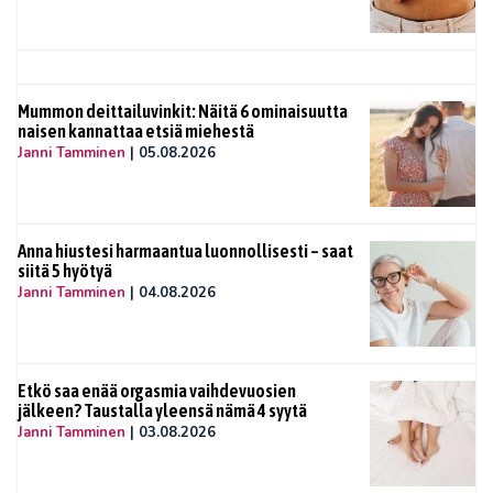
Mummon deittailuvinkit: Näitä 6 ominaisuutta
naisen kannattaa etsiä miehestä
Janni Tamminen
|
05.08.2026
Anna hiustesi harmaantua luonnollisesti – saat
siitä 5 hyötyä
Janni Tamminen
|
04.08.2026
Etkö saa enää orgasmia vaihdevuosien
jälkeen? Taustalla yleensä nämä 4 syytä
Janni Tamminen
|
03.08.2026