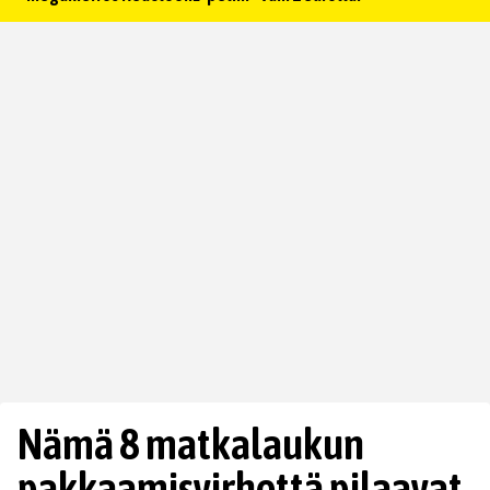
Nämä 8 matkalaukun
pakkaamisvirhettä pilaavat