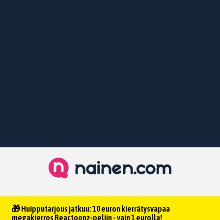
🎁 Huipputarjous jatkuu: 10 euron kierrätysvapaa
megakierros Reactoonz-peliin - vain 1 eurolla!