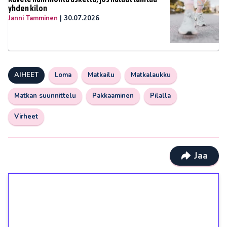
yhden kilon
Janni Tamminen
|
30.07.2026
AIHEET
Loma
Matkailu
Matkalaukku
Matkan suunnittelu
Pakkaaminen
Pilalla
Virheet
Jaa
1€ = 10€ arvosta
ilmaiskierroksia ilman
kierrätystä!