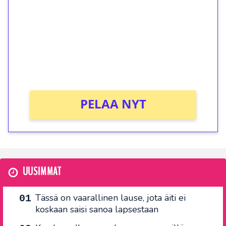
Talleta 1€
Saat heti 50 ilmaiskierrosta Tuohi 1000 -
peliin (arvo 0,20€ per kierros)!
Ei kierrätysvaatimusta!
PELAA NYT
UUSIMMAT
Tässä on vaarallinen lause, jota äiti ei
koskaan saisi sanoa lapsestaan