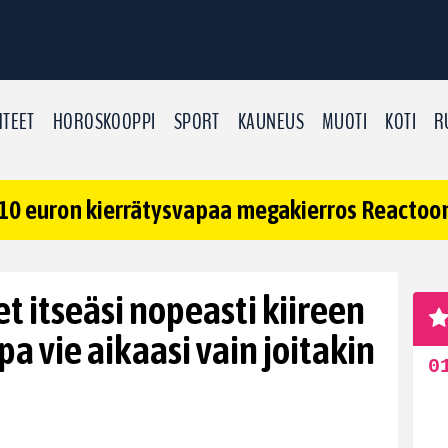
TEET
HOROSKOOPPI
SPORT
KAUNEUS
MUOTI
KOTI
R
10 euron kierrätysvapaa megakierros Reactoonz
 itseäsi nopeasti kiireen
pa vie aikaasi vain joitakin