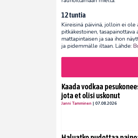
rauhoittamaan mieltä.
12 tuntia
Kiireisinä päivinä, jolloin ei ole
pitkäkestoinen, tasapainottava 
mattapintaisen ja saa ihon näy
ja pidemmälle iltaan. Lähde:
B
Kaada vodkaa pesukoneese
jota et olisi uskonut
Janni Tamminen
|
07.08.2026
Haluatko pudottaa painoa