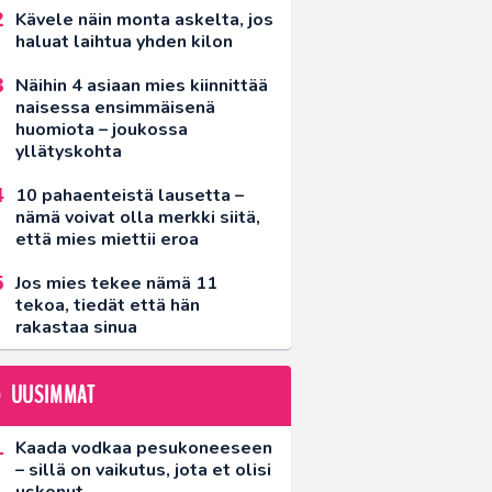
Kävele näin monta askelta, jos
haluat laihtua yhden kilon
Näihin 4 asiaan mies kiinnittää
naisessa ensimmäisenä
huomiota – joukossa
yllätyskohta
10 pahaenteistä lausetta –
nämä voivat olla merkki siitä,
että mies miettii eroa
Jos mies tekee nämä 11
tekoa, tiedät että hän
rakastaa sinua
UUSIMMAT
Kaada vodkaa pesukoneeseen
– sillä on vaikutus, jota et olisi
uskonut