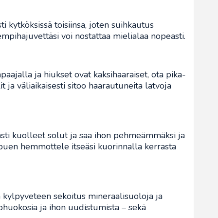
ti kytköksissä toisiinsa, joten suihkautus
 lempihajuvettäsi voi nostattaa mielialaa nopeasti.
aajalla ja hiukset ovat kaksihaaraiset, ota pika-
t ja väliaikaisesti sitoo haarautuneita latvoja
ästi kuolleet solut ja saa ihon pehmeämmäksi ja
ppuen hemmottele itseäsi kuorinnalla kerrasta
lla kylpyveteen sekoitus mineraalisuoloja ja
hohuokosia ja ihon uudistumista – sekä