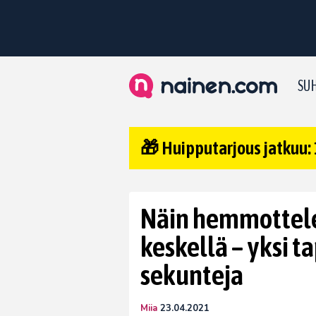
SUH
🎁 Huipputarjous jatkuu: 
Näin hemmottelet
keskellä – yksi ta
sekunteja
Miia
23.04.2021