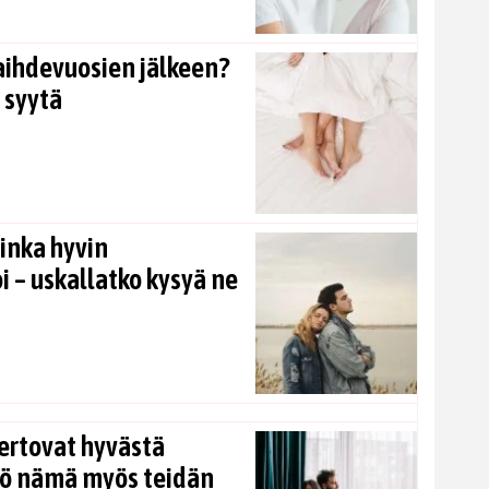
aihdevuosien jälkeen?
 syytä
inka hyvin
i – uskallatko kysyä ne
ertovat hyvästä
kö nämä myös teidän