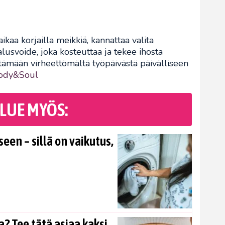
 aikaa korjailla meikkiä, kannattaa valita
alusvoide, joka kosteuttaa ja tekee ihosta
ttämään virheettömältä työpäivästä päivälliseen
ody&Soul
LUE MYÖS:
en – sillä on vaikutus,
? Tee tätä asiaa kaksi