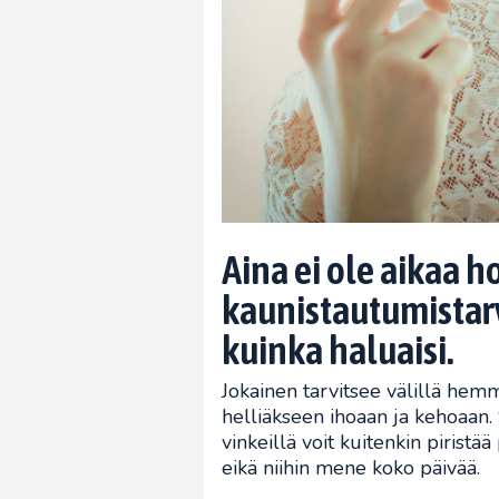
Aina ei ole aikaa h
kaunistautumistarv
kuinka haluaisi.
Jokainen tarvitsee välillä hem
helliäkseen ihoaan ja kehoaan. 
vinkeillä voit kuitenkin piristä
eikä niihin mene koko päivää.