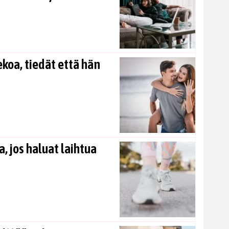
koa, tiedät että hän
, jos haluat laihtua