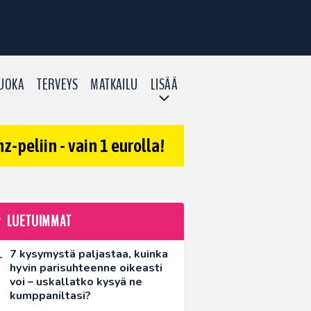
UOKA
TERVEYS
MATKAILU
LISÄÄ
-peliin - vain 1 eurolla!
LUETUIMMAT
7 kysymystä paljastaa, kuinka
hyvin parisuhteenne oikeasti
voi – uskallatko kysyä ne
kumppaniltasi?