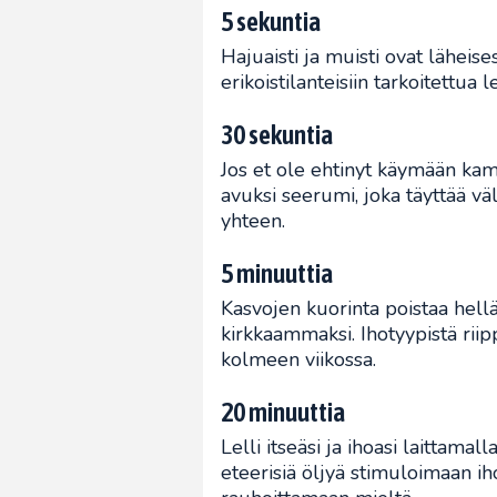
5 sekuntia
Hajuaisti ja muisti ovat läheises
erikoistilanteisiin tarkoitettua
30 sekuntia
Jos et ole ehtinyt käymään kamp
avuksi seerumi, joka täyttää väli
yhteen.
5 minuuttia
Kasvojen kuorinta poistaa hell
kirkkaammaksi. Ihotyypistä rii
kolmeen viikossa.
20 minuuttia
Lelli itseäsi ja ihoasi laittama
eteerisiä öljyä stimuloimaan i