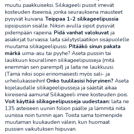
muutu paakkuiseksi. Silikageeli pussit imevät
kosteuden itseensä, jonka seurauksena mausteet
pysyvät kuivana.
Teippaa 1-2 silikageelipussia
sipsipussin sisälle. Niksin avulla sipsit pysyvät
pidempään rapeina.
Pidä vanhat valokuvat
ja
asiakirjat turvassa: laita säilytyslaatikon sisäpuolelle
muutama silikageelipussi.
Pitääkö sinun pakata
märkä
uima-asu tai pyyhe? Aseta pussiin tai
laukkuun kourallinen silikageelipusseja (mitä
enemmän sen parempi!) ja laita ne laukkuusi.
(Tämä niksi sopii erinomaisesti myös sali- ja
urheilukasseihin!
Onko tuulilasisi höyryinen?
Aseta
kojelaudalle silikageelipusseja ja säästät aikaa
kiireisenä aamuna! Silikageeli imee kosteuden pois.
Voit käyttää silikageelipusseja uudestaan:
laita ne
135 asteiseen uuniin folion päälle ja lämmitä niitä
uunissa noin tunnin ajan. Toista sama toimenpide
muutaman kuukauden välein, kun huomaat
pussien vaikutuksen hiipuvan.