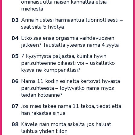
ominaisuutta naisen kannattaa etsiä
miehestä
Anna hiustesi harmaantua luonnollisesti –
saat siitä 5 hyötyä
Etkö saa enää orgasmia vaihdevuosien
jälkeen? Taustalla yleensä nämä 4 syytä
7 kysymystä paljastaa, kuinka hyvin
parisuhteenne oikeasti voi – uskallatko
kysyä ne kumppaniltasi?
Nämä 11 kodin esinettä kertovat hyvästä
parisuhteesta – löytyvätkö nämä myös
teidän kotoanne?
Jos mies tekee nämä 11 tekoa, tiedät että
hän rakastaa sinua
Kävele näin monta askelta, jos haluat
laihtua yhden kilon