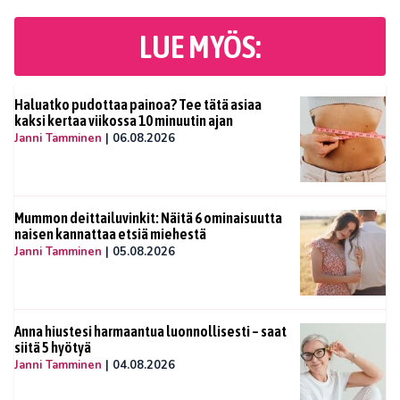
LUE MYÖS:
Haluatko pudottaa painoa? Tee tätä asiaa
kaksi kertaa viikossa 10 minuutin ajan
Janni Tamminen
|
06.08.2026
Mummon deittailuvinkit: Näitä 6 ominaisuutta
naisen kannattaa etsiä miehestä
Janni Tamminen
|
05.08.2026
Anna hiustesi harmaantua luonnollisesti – saat
siitä 5 hyötyä
Janni Tamminen
|
04.08.2026