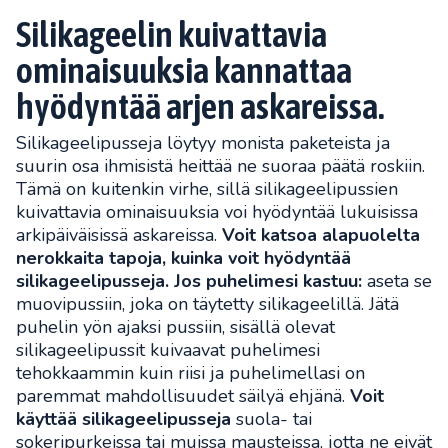
Silikageelin kuivattavia
ominaisuuksia kannattaa
hyödyntää arjen askareissa.
Silikageelipusseja löytyy monista paketeista ja
suurin osa ihmisistä heittää ne suoraa päätä roskiin.
Tämä on kuitenkin virhe, sillä silikageelipussien
kuivattavia ominaisuuksia voi hyödyntää lukuisissa
arkipäiväisissä askareissa.
Voit katsoa alapuolelta
nerokkaita tapoja, kuinka voit hyödyntää
silikageelipusseja.
Jos puhelimesi kastuu:
aseta se
muovipussiin, joka on täytetty silikageelillä. Jätä
puhelin yön ajaksi pussiin, sisällä olevat
silikageelipussit kuivaavat puhelimesi
tehokkaammin kuin riisi ja puhelimellasi on
paremmat mahdollisuudet säilyä ehjänä.
Voit
käyttää silikageelipusseja
suola- tai
sokeripurkeissa tai muissa mausteissa, jotta ne eivät