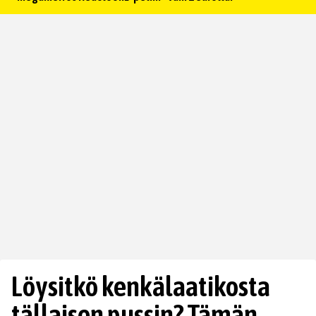
Löysitkö kenkälaatikosta
tällaisen pussin? Tämän