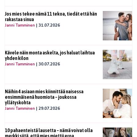
Jos mies tekee nämä 11 tekoa, tiedät että hän
rakastaa sinua
Janni Tamminen
|
31.07.2026
Kävele näin monta askelta, jos haluat laihtua
yhden kilon
Janni Tamminen
|
30.07.2026
Näihin 4 asiaan mies kiinnittää naisessa
ensimmäisenä huomiota – joukossa
yllätyskohta
Janni Tamminen
|
29.07.2026
10 pahaenteistä lausetta – nämä voivat olla
merkki siitä, että mies miettii eroa