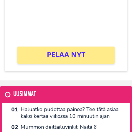
Talleta 1€
Saat heti 50 ilmaiskierrosta Tuohi 1000 -
peliin (arvo 0,20€ per kierros)!
Ei kierrätysvaatimusta!
PELAA NYT
UUSIMMAT
Haluatko pudottaa painoa? Tee tätä asiaa
kaksi kertaa viikossa 10 minuutin ajan
Mummon deittailuvinkit: Näitä 6