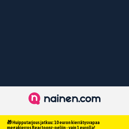
🎁 Huipputarjous jatkuu: 10 euron kierrätysvapaa
megakierros Reactoonz-peliin - vain 1 eurolla!