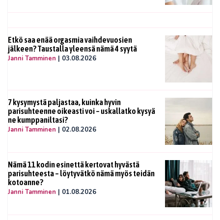
Etkö saa enää orgasmia vaihdevuosien
jälkeen? Taustalla yleensä nämä 4 syytä
Janni Tamminen
|
03.08.2026
7 kysymystä paljastaa, kuinka hyvin
parisuhteenne oikeasti voi – uskallatko kysyä
ne kumppaniltasi?
Janni Tamminen
|
02.08.2026
Nämä 11 kodin esinettä kertovat hyvästä
parisuhteesta – löytyvätkö nämä myös teidän
kotoanne?
Janni Tamminen
|
01.08.2026