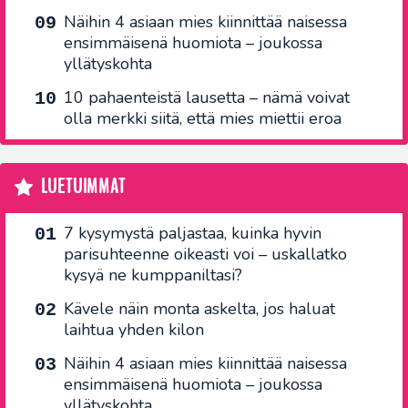
Näihin 4 asiaan mies kiinnittää naisessa
ensimmäisenä huomiota – joukossa
yllätyskohta
10 pahaenteistä lausetta – nämä voivat
olla merkki siitä, että mies miettii eroa
LUETUIMMAT
7 kysymystä paljastaa, kuinka hyvin
parisuhteenne oikeasti voi – uskallatko
kysyä ne kumppaniltasi?
Kävele näin monta askelta, jos haluat
laihtua yhden kilon
Näihin 4 asiaan mies kiinnittää naisessa
ensimmäisenä huomiota – joukossa
yllätyskohta