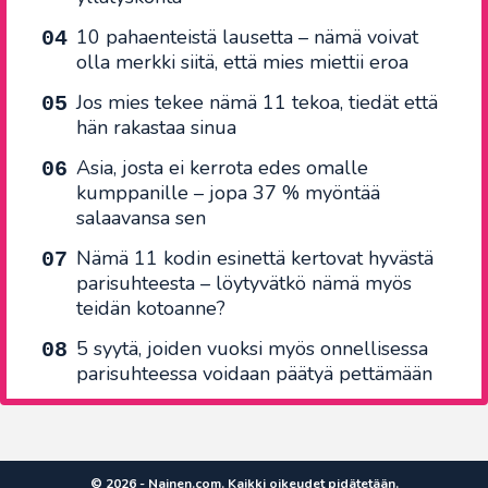
10 pahaenteistä lausetta – nämä voivat
olla merkki siitä, että mies miettii eroa
Jos mies tekee nämä 11 tekoa, tiedät että
hän rakastaa sinua
Asia, josta ei kerrota edes omalle
kumppanille – jopa 37 % myöntää
salaavansa sen
Nämä 11 kodin esinettä kertovat hyvästä
parisuhteesta – löytyvätkö nämä myös
teidän kotoanne?
5 syytä, joiden vuoksi myös onnellisessa
parisuhteessa voidaan päätyä pettämään
© 2026 - Nainen.com. Kaikki oikeudet pidätetään.