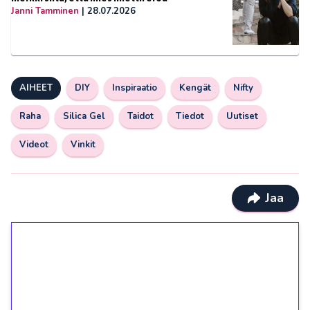
Janni Tamminen
|
28.07.2026
AIHEET
DIY
Inspiraatio
Kengät
Nifty
Raha
Silica Gel
Taidot
Tiedot
Uutiset
Videot
Vinkit
Jaa
1€ = 10€ arvosta
ilmaiskierroksia ilman
kierrätystä!