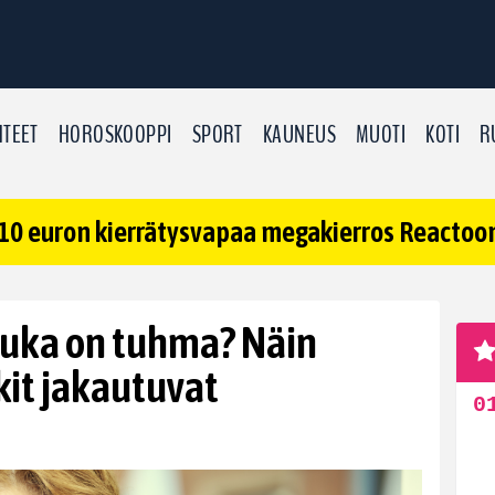
TEET
HOROSKOOPPI
SPORT
KAUNEUS
MUOTI
KOTI
R
10 euron kierrätysvapaa megakierros Reactoonz
 kuka on tuhma? Näin
it jakautuvat