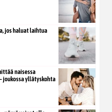
, jos haluat laihtua
nittää naisessa
 joukossa yllätyskohta