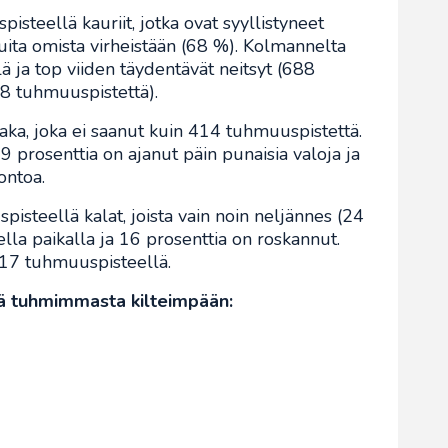
isteellä kauriit, jotka ovat syyllistyneet
muita omista virheistään (68 %). Kolmannelta
lä ja top viiden täydentävät neitsyt (688
68 tuhmuuspistettä).
vaaka, joka ei saanut kuin 414 tuhmuuspistettä.
 prosenttia on ajanut päin punaisia valoja ja
ontoa.
pisteellä kalat, joista vain noin neljännes (24
ella paikalla ja 16 prosenttia on roskannut.
517 tuhmuuspisteellä.
ssä tuhmimmasta kilteimpään: