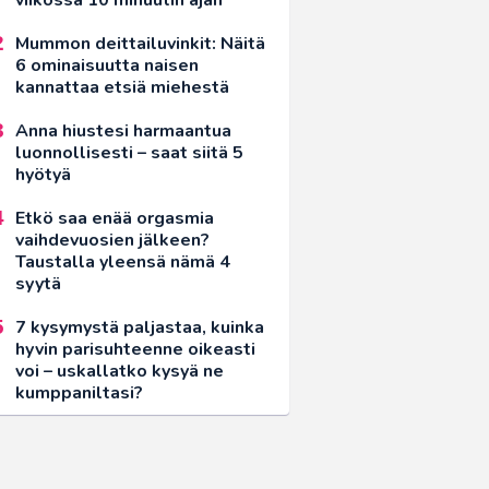
Mummon deittailuvinkit: Näitä
6 ominaisuutta naisen
kannattaa etsiä miehestä
Anna hiustesi harmaantua
luonnollisesti – saat siitä 5
hyötyä
Etkö saa enää orgasmia
vaihdevuosien jälkeen?
Taustalla yleensä nämä 4
syytä
7 kysymystä paljastaa, kuinka
hyvin parisuhteenne oikeasti
voi – uskallatko kysyä ne
kumppaniltasi?