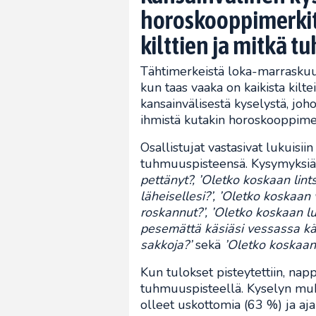
horoskooppimerkit
kilttien ja mitkä tu
Tähtimerkeistä loka-marraskuun 
kun taas vaaka on kaikista kilte
kansainvälisestä kyselystä, joh
ihmistä kutakin horoskooppime
Osallistujat vastasivat lukuisiin
tuhmuuspisteensä. Kysymyksi
pettänyt?, ’Oletko koskaan lint
läheisellesi?’, ’Oletko koskaan
roskannut?’, ’Oletko koskaan l
pesemättä käsiäsi vessassa kä
sakkoja?’
sekä
’Oletko koskaan 
Kun tulokset pisteytettiin, na
tuhmuuspisteellä. Kyselyn muka
olleet uskottomia (63 %) ja aja