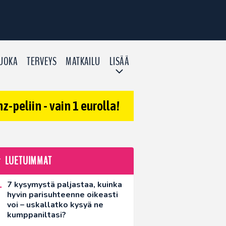
UOKA
TERVEYS
MATKAILU
LISÄÄ
-peliin - vain 1 eurolla!
LUETUIMMAT
7 kysymystä paljastaa, kuinka
hyvin parisuhteenne oikeasti
voi – uskallatko kysyä ne
kumppaniltasi?