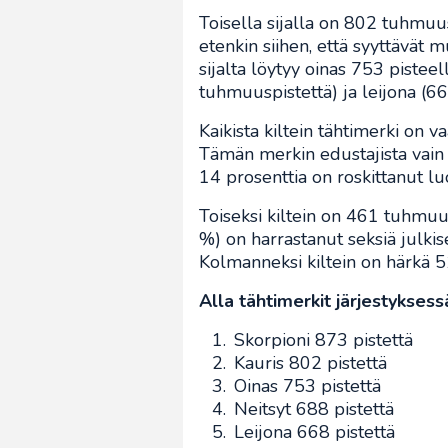
Toisella sijalla on 802 tuhmuusp
etenkin siihen, että syyttävät 
sijalta löytyy oinas 753 pisteel
tuhmuuspistettä) ja leijona (6
Kaikista kiltein tähtimerki on 
Tämän merkin edustajista vain 9
14 prosenttia on roskittanut lu
Toiseksi kiltein on 461 tuhmuus
%) on harrastanut seksiä julkis
Kolmanneksi kiltein on härkä 
Alla tähtimerkit järjestykse
Skorpioni 873 pistettä
Kauris 802 pistettä
Oinas 753 pistettä
Neitsyt 688 pistettä
Leijona 668 pistettä