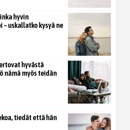
inka hyvin
i – uskallatko kysyä ne
ertovat hyvästä
kö nämä myös teidän
koa, tiedät että hän