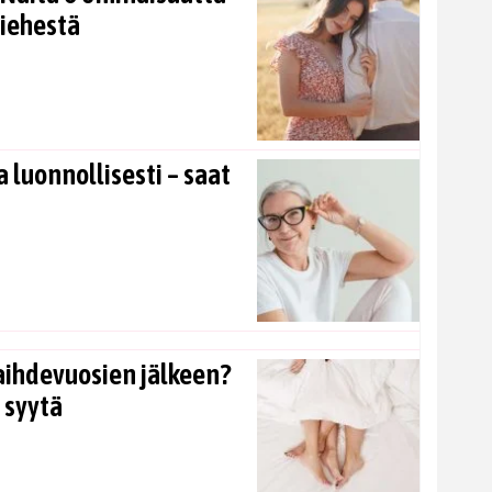
miehestä
 luonnollisesti – saat
aihdevuosien jälkeen?
 syytä