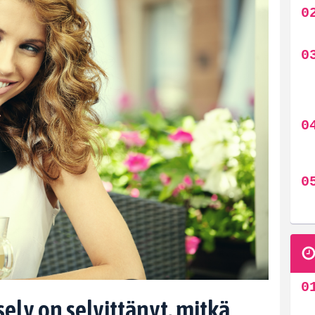
ely on selvittänyt, mitkä