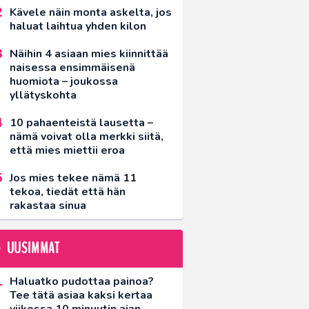
Kävele näin monta askelta, jos
haluat laihtua yhden kilon
Näihin 4 asiaan mies kiinnittää
naisessa ensimmäisenä
huomiota – joukossa
yllätyskohta
10 pahaenteistä lausetta –
nämä voivat olla merkki siitä,
että mies miettii eroa
Jos mies tekee nämä 11
tekoa, tiedät että hän
rakastaa sinua
UUSIMMAT
Haluatko pudottaa painoa?
Tee tätä asiaa kaksi kertaa
viikossa 10 minuutin ajan