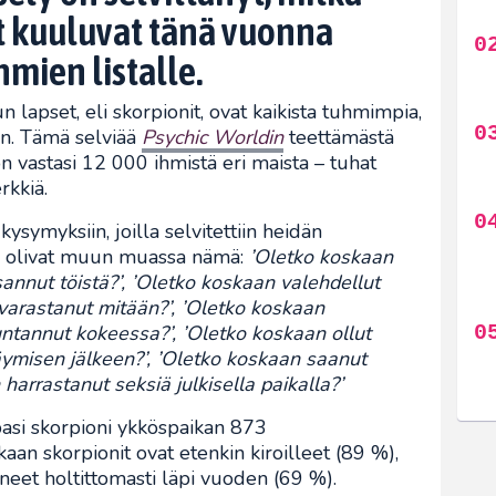
 kuuluvat tänä vuonna
hmien listalle.
lapset, eli skorpionit, ovat kaikista tuhmimpia,
in. Tämä selviää
Psychic Worldin
teettämästä
on vastasi 12 000 ihmistä eri maista – tuhat
rkkiä.
 kysymyksiin, joilla selvitettiin heidän
ä olivat muun muassa nämä:
’Oletko koskaan
sannut töistä?’, ’Oletko koskaan valehdellut
 varastanut mitään?’, ’Oletko koskaan
untannut kokeessa?’, ’Oletko koskaan ollut
ymisen jälkeen?’, ’Oletko koskaan saanut
harrastanut seksiä julkisella paikalla?’
ppasi skorpioni ykköspaikan 873
an skorpionit ovat etenkin kiroilleet (89 %),
neet holtittomasti läpi vuoden (69 %).