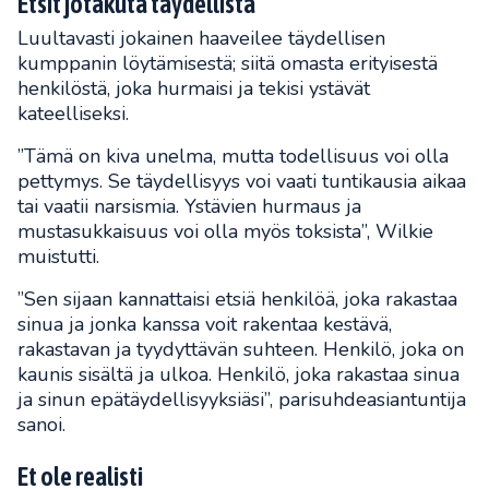
Etsit jotakuta täydellistä
Luultavasti jokainen haaveilee täydellisen
kumppanin löytämisestä; siitä omasta erityisestä
henkilöstä, joka hurmaisi ja tekisi ystävät
kateelliseksi.
”Tämä on kiva unelma, mutta todellisuus voi olla
pettymys. Se täydellisyys voi vaati tuntikausia aikaa
tai vaatii narsismia. Ystävien hurmaus ja
mustasukkaisuus voi olla myös toksista”, Wilkie
muistutti.
”Sen sijaan kannattaisi etsiä henkilöä, joka rakastaa
sinua ja jonka kanssa voit rakentaa kestävä,
rakastavan ja tyydyttävän suhteen. Henkilö, joka on
kaunis sisältä ja ulkoa. Henkilö, joka rakastaa sinua
ja sinun epätäydellisyyksiäsi”, parisuhdeasiantuntija
sanoi.
Et ole realisti