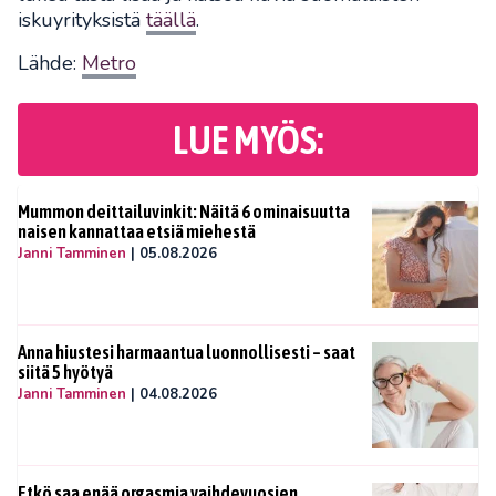
iskuyrityksistä
täällä
.
Lähde:
Metro
LUE MYÖS:
Mummon deittailuvinkit: Näitä 6 ominaisuutta
naisen kannattaa etsiä miehestä
Janni Tamminen
|
05.08.2026
Anna hiustesi harmaantua luonnollisesti – saat
siitä 5 hyötyä
Janni Tamminen
|
04.08.2026
Etkö saa enää orgasmia vaihdevuosien