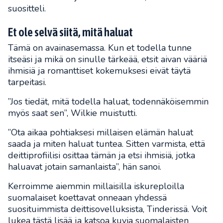
suositteli.
Et ole selvä siitä, mitä haluat
Tämä on avainasemassa. Kun et todella tunne
itseäsi ja mikä on sinulle tärkeää, etsit aivan vääriä
ihmisiä ja romanttiset kokemuksesi eivät täytä
tarpeitasi.
”Jos tiedät, mitä todella haluat, todennäköisemmin
myös saat sen”, Wilkie muistutti.
”Ota aikaa pohtiaksesi millaisen elämän haluat
saada ja miten haluat tuntea. Sitten varmista, että
deittiprofiilisi osittaa tämän ja etsi ihmisiä, jotka
haluavat jotain samanlaista”, hän sanoi.
Kerroimme aiemmin millaisilla iskureploilla
suomalaiset koettavat onneaan yhdessä
suosituimmista deittisovelluksista, Tinderissä. Voit
lukea tästä lisää ja katsoa kuvia suomalaisten