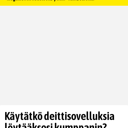
Käytätkö deittisovelluksia
löytääksesi kumppanin?