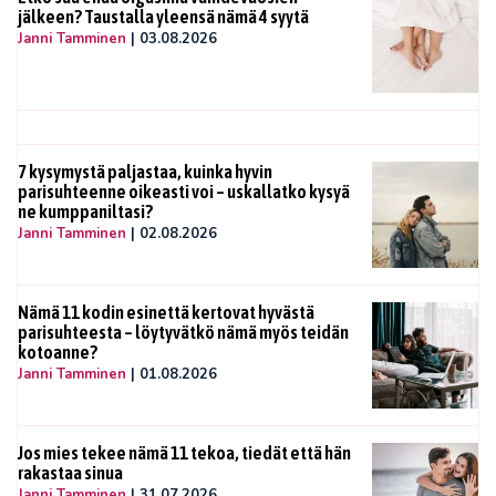
jälkeen? Taustalla yleensä nämä 4 syytä
Janni Tamminen
|
03.08.2026
7 kysymystä paljastaa, kuinka hyvin
parisuhteenne oikeasti voi – uskallatko kysyä
ne kumppaniltasi?
Janni Tamminen
|
02.08.2026
Nämä 11 kodin esinettä kertovat hyvästä
parisuhteesta – löytyvätkö nämä myös teidän
kotoanne?
Janni Tamminen
|
01.08.2026
Jos mies tekee nämä 11 tekoa, tiedät että hän
rakastaa sinua
Janni Tamminen
|
31.07.2026