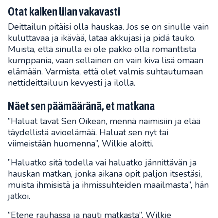
Otat kaiken liian vakavasti
Deittailun pitäisi olla hauskaa. Jos se on sinulle vain
kuluttavaa ja ikävää, lataa akkujasi ja pidä tauko.
Muista, että sinulla ei ole pakko olla romanttista
kumppania, vaan sellainen on vain kiva lisä omaan
elämään. Varmista, että olet valmis suhtautumaan
nettideittailuun kevyesti ja ilolla.
Näet sen päämääränä, et matkana
”Haluat tavat Sen Oikean, mennä naimisiin ja elää
täydellistä avioelämää. Haluat sen nyt tai
viimeistään huomenna”, Wilkie aloitti.
”Haluatko sitä todella vai haluatko jännittävän ja
hauskan matkan, jonka aikana opit paljon itsestäsi,
muista ihmisistä ja ihmissuhteiden maailmasta”, hän
jatkoi.
”Etene rauhassa ja nauti matkasta”, Wilkie