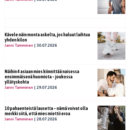
Kävele näin monta askelta, jos haluat laihtua
yhden kilon
Janni Tamminen
|
30.07.2026
Näihin 4 asiaan mies kiinnittää naisessa
ensimmäisenä huomiota – joukossa
yllätyskohta
Janni Tamminen
|
29.07.2026
10 pahaenteistä lausetta – nämä voivat olla
merkki siitä, että mies miettii eroa
Janni Tamminen
|
28.07.2026