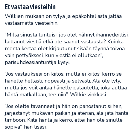
Et vastaa viesteihin
Wilkien mukaan on tylyä ja epäkohteliasta jättää
vastaamatta viesteihin.
”Miltä sinusta tuntuisi, jos olet nähnyt ihannedeittisi,
laittanut viestiä etkä ole saanut vastausta? Kuinka
monta kertaa olet kirjautunut sisään täynnä toivoa
vain pettyäksesi, kun viestiä ei ollutkaan”,
parisuhdeasiantuntija kysyi.
”Jos vastauksesi on kiitos, mutta ei kiitos, kerro se
hänelle hellästi, nopeasti ja selvästi. Älä ole tyly,
mutta jos voit antaa hänelle palautetta, joka auttaa
häntä matkallaan, tee niin”, Wilkie vinkkasi.
”Jos olette tavanneet ja hän on panostanut siihen,
järjestänyt mukavan paikan ja aterian, älä jätä häntä
limboon. Kiitä häntä ja kerro, ettei hän ole sinulle
sopiva”, hän lisäsi.