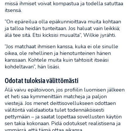
missä ihmiset voivat kompastua ja todella satuttaa
itsensä.
”On epäreilua olla epäkunnioittava muita kohtaan
ja talloa heidän tunteitaan. Jos haluat vain leikkiä;
älä tee sitä. Etsi kicksisi muualta”, Wilkie jyrähti.
”Jos matchaat ihmisen kanssa, kuka ei ole sinulle
oikea, ole rehellinen ja hienotunteinen hänen
kanssaan. Kohtele muita kuin tahtoisit itseäsi
kohdeltavan”, hän lisäsi.
Odotat tuloksia välittömästi
Älä vaivu epätoivoon, jos profiilin luomisen jälkeen
et heti saa kymmenittäin matcheja ja paljon
viestejä. Jos menet deittisovellukseen odottaen
välitöntä validaatiota tulet todennäköisesti
pettymään – ja saatat lopettaa sovellusten käytön
sen takia kokonaan. Pidä odotukset realistisena ja
ymmärrä, että tämä ottaa aikansa.