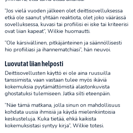
”Jos vielä vuoden jälkeen olet deittisovelluksessa
etkä ole saanut yhtään reaktiota, olet joko väärässä
sovelluksessa, kuvasi tai profiilisi ei iske tai kriteerisi
ovat liian kapeat”, Wilkie huomautti.
”Ole kärsivällinen, pitkäjänteinen ja säännöllisesti
hio profiiliasi ja ihannematchiasi”, hän neuvoi.
Luovutat liian helposti
Deittisovellusten käyttö ei ole aina ruusuilla
tanssimista, vaan vastaan tulee myös ikäviä
kokemuksia pyytämättömistä alastonkuvista
ghostatuksi tulemiseen. Jatka silti eteenpäin.
”Näe tämä matkana, jolla sinun on mahdollisuus
kohdata uusia ihmisiä ja käydä mielenkiintoisia
keskusteluja. Kuka tietää, ehkä kaikista
kokemuksistasi syntyy kirja”, Wilkie totesi.