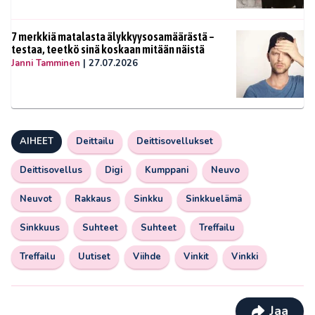
7 merkkiä matalasta älykkyysosamäärästä –
testaa, teetkö sinä koskaan mitään näistä
Janni Tamminen
|
27.07.2026
AIHEET
Deittailu
Deittisovellukset
Deittisovellus
Digi
Kumppani
Neuvo
Neuvot
Rakkaus
Sinkku
Sinkkuelämä
Sinkkuus
Suhteet
Suhteet
Treffailu
Treffailu
Uutiset
Viihde
Vinkit
Vinkki
Jaa