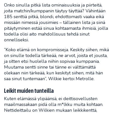
Onko sinulla pitkä lista ominaisuuksia ja piirteitä,
joita matchin/kumppanin täytyy täyttää? Vähintään
185 senttiä pitkä, blondi, ehdottomasti vaaka eikä
missään nimessä jousimies – tällainen lista ja siinä
pitäytyminen estää sinua kohtaamasta ihmisiä, joilla
todella olisi aito mahdollisuus tehdä sinut
onnelliseksi.
”Koko elämä on kompromisseja. Keskity siihen, mikä
on sinulle todella tärkeää, ne arvot, joista et jousta,
ja sitten etsi huolella niihin sopivaa kumppania.
Muutama sentti sinne tai tänne ei välttämättä
olekaan niin tärkeää, kun keskityt siihen, mitä hän
saa sinut tuntemaan”, Wilkie kertoi Metrolle.
Leikit muiden tunteilla
Kuten elämässä ylipäänsä, ei deittisovellusten
maailmassakaan pidä olla m*lkku muita kohtaan.
Nettideittailu on Wilkien mukaan leikkikenttä,