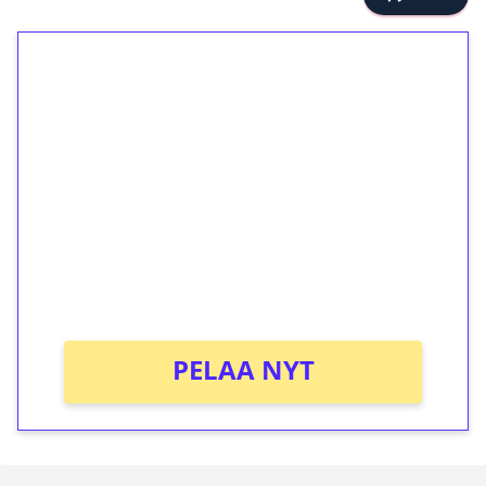
1€ = 10€ arvosta
ilmaiskierroksia ilman
kierrätystä!
Talleta 1€
Saat heti 50 ilmaiskierrosta Tuohi 1000 -
peliin (arvo 0,20€ per kierros)!
Ei kierrätysvaatimusta!
PELAA NYT