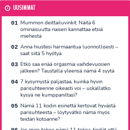
UUSIMMAT
Mummon deittailuvinkit: Näitä 6
ominaisuutta naisen kannattaa etsiä
miehestä
Anna hiustesi harmaantua luonnollisesti –
saat siitä 5 hyötyä
Etkö saa enää orgasmia vaihdevuosien
jälkeen? Taustalla yleensä nämä 4 syytä
7 kysymystä paljastaa, kuinka hyvin
parisuhteenne oikeasti voi – uskallatko
kysyä ne kumppaniltasi?
Nämä 11 kodin esinettä kertovat hyvästä
parisuhteesta – löytyvätkö nämä myös
teidän kotoanne?
Jos mies tekee nämä 11 tekoa, tiedät että