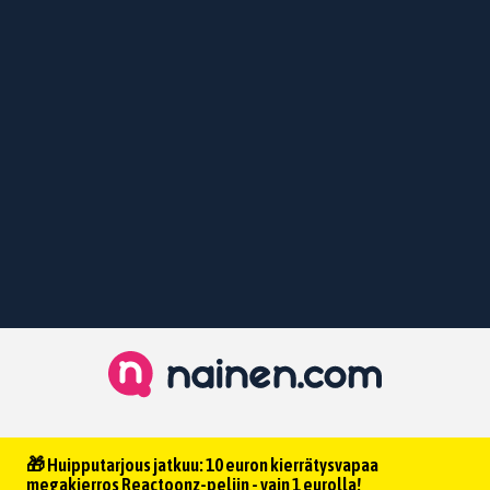
🎁 Huipputarjous jatkuu: 10 euron kierrätysvapaa
megakierros Reactoonz-peliin - vain 1 eurolla!