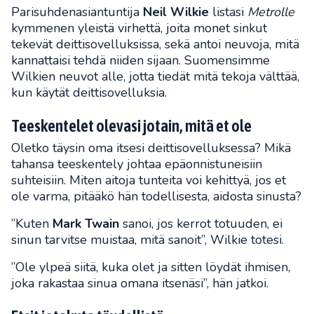
Parisuhdenasiantuntija
Neil Wilkie
listasi
Metrolle
kymmenen yleistä virhettä, joita monet sinkut
tekevät deittisovelluksissa, sekä antoi neuvoja, mitä
kannattaisi tehdä niiden sijaan. Suomensimme
Wilkien neuvot alle, jotta tiedät mitä tekoja välttää,
kun käytät deittisovelluksia.
Teeskentelet olevasi jotain, mitä et ole
Oletko täysin oma itsesi deittisovelluksessa? Mikä
tahansa teeskentely johtaa epäonnistuneisiin
suhteisiin. Miten aitoja tunteita voi kehittyä, jos et
ole varma, pitääkö hän todellisesta, aidosta sinusta?
”Kuten
Mark Twain
sanoi, jos kerrot totuuden, ei
sinun tarvitse muistaa, mitä sanoit”, Wilkie totesi.
”Ole ylpeä siitä, kuka olet ja sitten löydät ihmisen,
joka rakastaa sinua omana itsenäsi”, hän jatkoi.