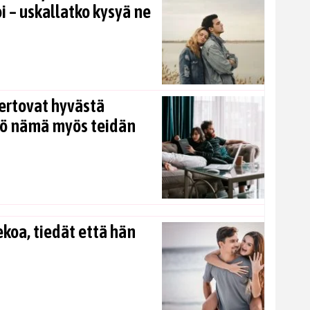
i – uskallatko kysyä ne
ertovat hyvästä
kö nämä myös teidän
koa, tiedät että hän