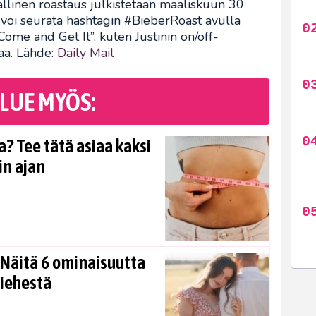
rallinen roastaus julkistetaan maaliskuun 30
a voi seurata hashtagin #BieberRoast avulla
Come and Get It”, kuten Justinin on/off-
aa. Lähde:
Daily Mail
LUE MYÖS:
? Tee tätä asiaa kaksi
in ajan
Näitä 6 ominaisuutta
miehestä