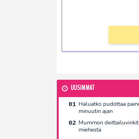
kierros)!
Ei kierrätysvaatimusta!
UUSIMMAT
Haluatko pudottaa painoa
minuutin ajan
Mummon deittailuvinkit:
miehestä