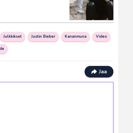
Julkkikset
Justin Bieber
Kananmuna
Video
hde
Jaa
ilmaiskierroksia ilman
osta Tuohi 1000 -peliin (arvo 0,20€ per