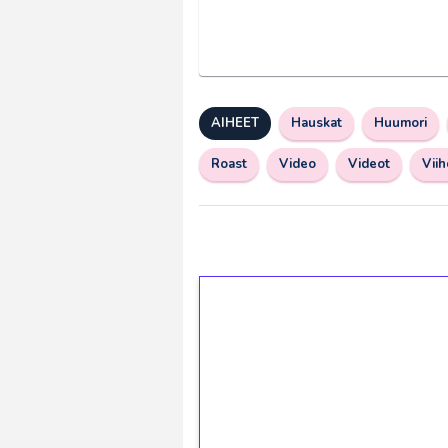
AIHEET
Hauskat
Huumori
Roast
Video
Videot
Vii
1€ = 10€ arvosta 
kierrätystä!
Talleta 1€
Saat heti 50 ilmaiskierr