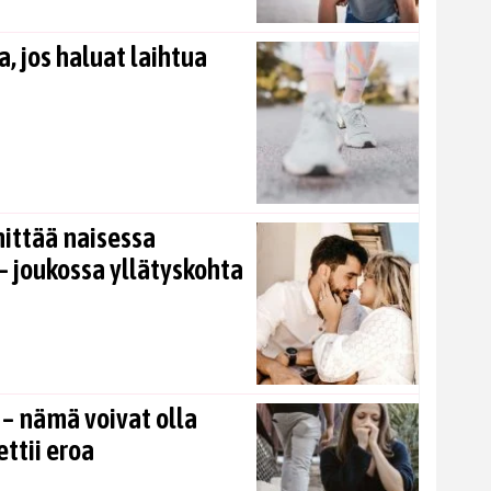
, jos haluat laihtua
nittää naisessa
 joukossa yllätyskohta
 – nämä voivat olla
ettii eroa