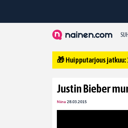
SUH
🎁 Huipputarjous jatkuu: 
Justin Bieber mu
Niina
28.03.2015