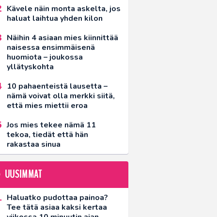
Kävele näin monta askelta, jos
haluat laihtua yhden kilon
Näihin 4 asiaan mies kiinnittää
naisessa ensimmäisenä
huomiota – joukossa
yllätyskohta
10 pahaenteistä lausetta –
nämä voivat olla merkki siitä,
että mies miettii eroa
Jos mies tekee nämä 11
tekoa, tiedät että hän
rakastaa sinua
UUSIMMAT
Haluatko pudottaa painoa?
Tee tätä asiaa kaksi kertaa
viikossa 10 minuutin ajan