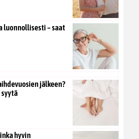
 luonnollisesti – saat
aihdevuosien jälkeen?
 syytä
inka hyvin