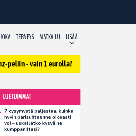
UOKA
TERVEYS
MATKAILU
LISÄÄ
-peliin - vain 1 eurolla!
LUETUIMMAT
7 kysymystä paljastaa, kuinka
hyvin parisuhteenne oikeasti
voi – uskallatko kysyä ne
kumppaniltasi?