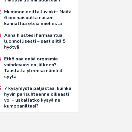
Mummon deittailuvinkit: Näitä
6 ominaisuutta naisen
kannattaa etsiä miehestä
Anna hiustesi harmaantua
luonnollisesti – saat siitä 5
hyötyä
Etkö saa enää orgasmia
vaihdevuosien jälkeen?
Taustalla yleensä nämä 4
syytä
7 kysymystä paljastaa, kuinka
hyvin parisuhteenne oikeasti
voi – uskallatko kysyä ne
kumppaniltasi?