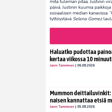
mitä tuleman pitää. Justinin vi
päivä. Justinin kuumia paikkoj
sosiaalisen median kanavissa. ”
tyttöystävä
Selena Gomez
laul
Haluatko pudottaa painoa
kertaa viikossa 10 minuut
Janni Tamminen
|
06.08.2026
Mummon deittailuvinkit: 
naisen kannattaa etsiä 
Janni Tamminen
|
05.08.2026