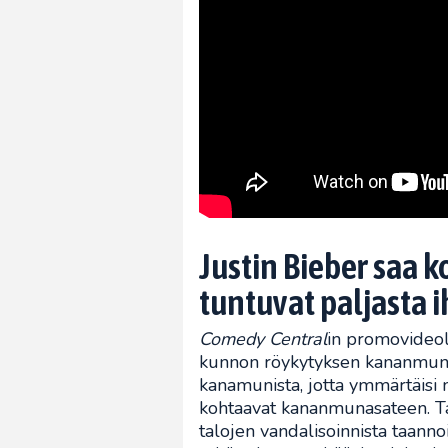
Justin Bieber saa 
tuntuvat paljasta i
Comedy Central
in promovideol
kunnon röykytyksen kananmuna
kanamunista, jotta ymmärtäisi m
kohtaavat kananmunasateen. Tapa
talojen vandalisoinnista taannoi