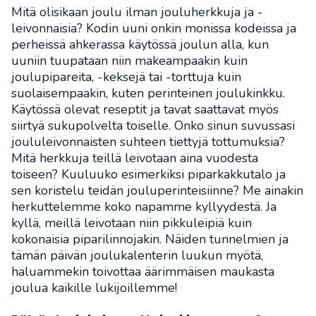
Mitä olisikaan joulu ilman jouluherkkuja ja -
leivonnaisia? Kodin uuni onkin monissa kodeissa ja
perheissä ahkerassa käytössä joulun alla, kun
uuniin tuupataan niin makeampaakin kuin
joulupipareita, -keksejä tai -torttuja kuin
suolaisempaakin, kuten perinteinen joulukinkku.
Käytössä olevat reseptit ja tavat saattavat myös
siirtyä sukupolvelta toiselle. Onko sinun suvussasi
joululeivonnaisten suhteen tiettyjä tottumuksia?
Mitä herkkuja teillä leivotaan aina vuodesta
toiseen? Kuuluuko esimerkiksi piparkakkutalo ja
sen koristelu teidän jouluperinteisiinne? Me ainakin
herkuttelemme koko napamme kyllyydestä. Ja
kyllä, meillä leivotaan niin pikkuleipiä kuin
kokonaisia piparilinnojakin. Näiden tunnelmien ja
tämän päivän joulukalenterin luukun myötä,
haluammekin toivottaa äärimmäisen maukasta
joulua kaikille lukijoillemme!