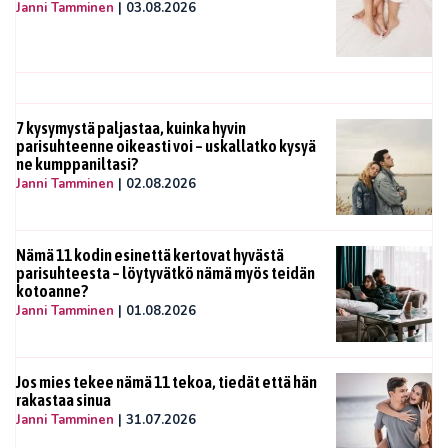
Janni Tamminen
|
03.08.2026
7 kysymystä paljastaa, kuinka hyvin
parisuhteenne oikeasti voi – uskallatko kysyä
ne kumppaniltasi?
Janni Tamminen
|
02.08.2026
Nämä 11 kodin esinettä kertovat hyvästä
parisuhteesta – löytyvätkö nämä myös teidän
kotoanne?
Janni Tamminen
|
01.08.2026
Jos mies tekee nämä 11 tekoa, tiedät että hän
rakastaa sinua
Janni Tamminen
|
31.07.2026