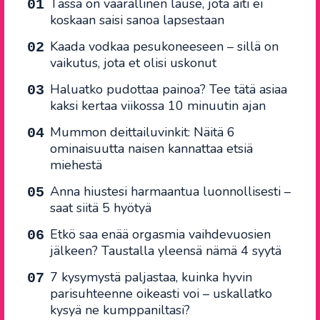
Tässä on vaarallinen lause, jota äiti ei
koskaan saisi sanoa lapsestaan
Kaada vodkaa pesukoneeseen – sillä on
vaikutus, jota et olisi uskonut
Haluatko pudottaa painoa? Tee tätä asiaa
kaksi kertaa viikossa 10 minuutin ajan
Mummon deittailuvinkit: Näitä 6
ominaisuutta naisen kannattaa etsiä
miehestä
Anna hiustesi harmaantua luonnollisesti –
saat siitä 5 hyötyä
Etkö saa enää orgasmia vaihdevuosien
jälkeen? Taustalla yleensä nämä 4 syytä
7 kysymystä paljastaa, kuinka hyvin
parisuhteenne oikeasti voi – uskallatko
kysyä ne kumppaniltasi?