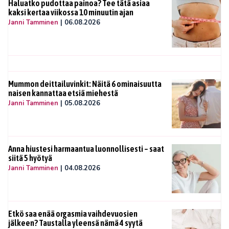
Haluatko pudottaa painoa? Tee tätä asiaa
kaksi kertaa viikossa 10 minuutin ajan
Janni Tamminen
|
06.08.2026
Mummon deittailuvinkit: Näitä 6 ominaisuutta
naisen kannattaa etsiä miehestä
Janni Tamminen
|
05.08.2026
Anna hiustesi harmaantua luonnollisesti – saat
siitä 5 hyötyä
Janni Tamminen
|
04.08.2026
Etkö saa enää orgasmia vaihdevuosien
jälkeen? Taustalla yleensä nämä 4 syytä