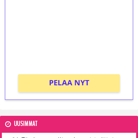
ilmaiskierroksia ilman
kierrätystä!
Talleta 1€
Saat heti 50 ilmaiskierrosta Tuohi 1000 -
peliin (arvo 0,20€ per kierros)!
Ei kierrätysvaatimusta!
PELAA NYT
UUSIMMAT