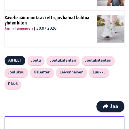
Kävele näin monta askelta, jos haluat laihtua
yhden kilon
Janni Tamminen
|
30.07.2026
AIHEET
Joulu
Joulukalenteri
Joulukalenteri
Joulukuu
Kalenteri
Leivonnainen
Luukku
Päivä
Jaa
1€ = 10€ arvosta