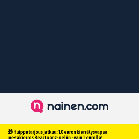
🎁 Huipputarjous jatkuu: 10 euron kierrätysvapaa
megakierros Reactoonz-peliin - vain 1 eurolla!