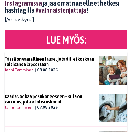
Instagramissa
ja jaa omat naiselliset hetkesi
hashtagilla
#vainnaistenjuttuja
!
[/vieraskyna]
LUE MYÖS:
Tässä on vaarallinen lause, jota äiti ei koskaan
saisi sanoa lapsestaan
Janni Tamminen
|
08.08.2026
Kaada vodkaa pesukoneeseen – sillä on
vaikutus, jota et olisi uskonut
Janni Tamminen
|
07.08.2026