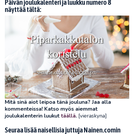
Päivän joulukalenteri ja luukku numero 8
näyttää tältä:
Mitä sinä aiot leipoa tänä jouluna? Jaa alla
kommenteissa! Katso myös aiemmat
joulukalenterin luukut
täällä
.
[vieraskyna]
Seuraa lisää naisellisia juttuja Nainen.comin