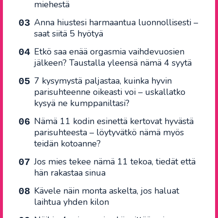
miehestä
Anna hiustesi harmaantua luonnollisesti –
saat siitä 5 hyötyä
Etkö saa enää orgasmia vaihdevuosien
jälkeen? Taustalla yleensä nämä 4 syytä
7 kysymystä paljastaa, kuinka hyvin
parisuhteenne oikeasti voi – uskallatko
kysyä ne kumppaniltasi?
Nämä 11 kodin esinettä kertovat hyvästä
parisuhteesta – löytyvätkö nämä myös
teidän kotoanne?
Jos mies tekee nämä 11 tekoa, tiedät että
hän rakastaa sinua
Kävele näin monta askelta, jos haluat
laihtua yhden kilon