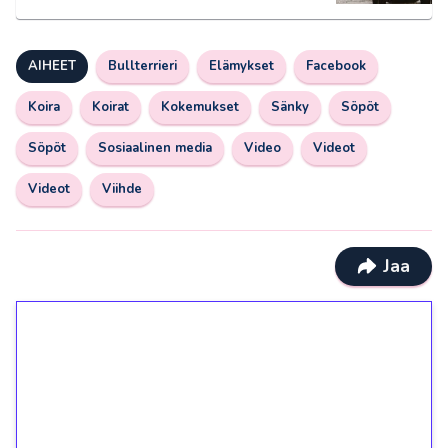
AIHEET
Bullterrieri
Elämykset
Facebook
Koira
Koirat
Kokemukset
Sänky
Söpöt
Söpöt
Sosiaalinen media
Video
Videot
Videot
Viihde
Jaa
1€ = 10€ arvosta
ilmaiskierroksia ilman
kierrätystä!