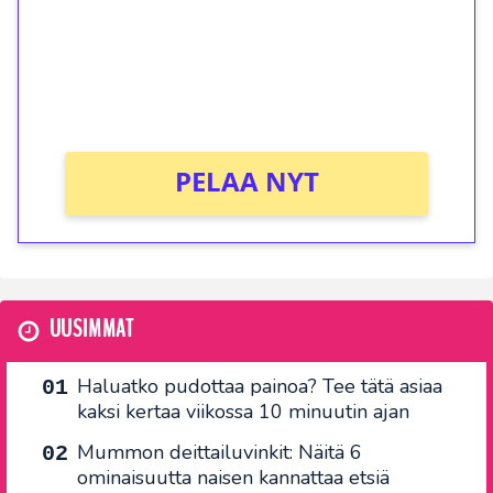
Talleta 1€
Saat heti 50 ilmaiskierrosta Tuohi 1000 -
peliin (arvo 0,20€ per kierros)!
Ei kierrätysvaatimusta!
PELAA NYT
UUSIMMAT
Haluatko pudottaa painoa? Tee tätä asiaa
kaksi kertaa viikossa 10 minuutin ajan
Mummon deittailuvinkit: Näitä 6
ominaisuutta naisen kannattaa etsiä