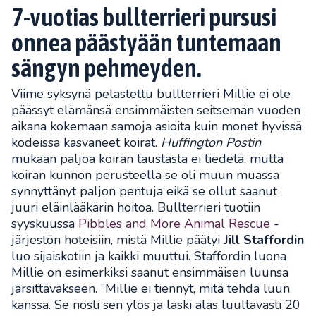
7-vuotias bullterrieri pursusi
onnea päästyään tuntemaan
sängyn pehmeyden.
Viime syksynä pelastettu bullterrieri Millie ei ole
päässyt elämänsä ensimmäisten seitsemän vuoden
aikana kokemaan samoja asioita kuin monet hyvissä
kodeissa kasvaneet koirat.
Huffington Postin
mukaan paljoa koiran taustasta ei tiedetä, mutta
koiran kunnon perusteella se oli muun muassa
synnyttänyt paljon pentuja eikä se ollut saanut
juuri eläinlääkärin hoitoa. Bullterrieri tuotiin
syyskuussa
Pibbles and More Animal Rescue
-
järjestön hoteisiin, mistä Millie päätyi
Jill Staffordin
luo sijaiskotiin ja kaikki muuttui. Staffordin luona
Millie on esimerkiksi saanut ensimmäisen luunsa
järsittäväkseen. ”Millie ei tiennyt, mitä tehdä luun
kanssa. Se nosti sen ylös ja laski alas luultavasti 20