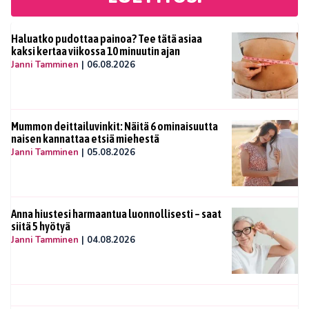
Haluatko pudottaa painoa? Tee tätä asiaa
kaksi kertaa viikossa 10 minuutin ajan
Janni Tamminen
|
06.08.2026
Mummon deittailuvinkit: Näitä 6 ominaisuutta
naisen kannattaa etsiä miehestä
Janni Tamminen
|
05.08.2026
Anna hiustesi harmaantua luonnollisesti – saat
siitä 5 hyötyä
Janni Tamminen
|
04.08.2026