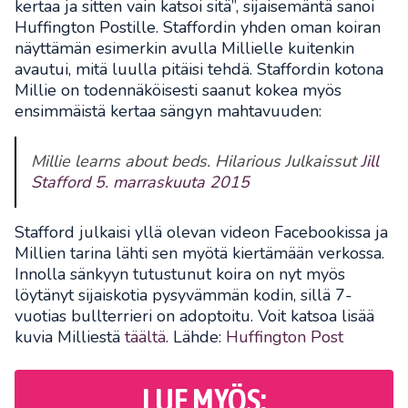
kertaa ja sitten vain katsoi sitä”, sijaisemäntä sanoi
Huffington Postille. Staffordin yhden oman koiran
näyttämän esimerkin avulla Millielle kuitenkin
avautui, mitä luulla pitäisi tehdä. Staffordin kotona
Millie on todennäköisesti saanut kokea myös
ensimmäistä kertaa sängyn mahtavuuden:
Millie learns about beds. Hilarious Julkaissut
Jill
Stafford
5. marraskuuta 2015
Stafford julkaisi yllä olevan videon Facebookissa ja
Millien tarina lähti sen myötä kiertämään verkossa.
Innolla sänkyyn tutustunut koira on nyt myös
löytänyt sijaiskotia pysyvämmän kodin, sillä 7-
vuotias bullterrieri on adoptoitu. Voit katsoa lisää
kuvia Milliestä
täältä
. Lähde:
Huffington Post
LUE MYÖS: