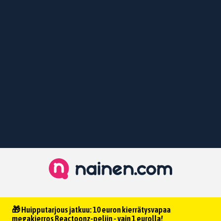
🎁 Huipputarjous jatkuu: 10 euron kierrätysvapaa
megakierros Reactoonz-peliin - vain 1 eurolla!