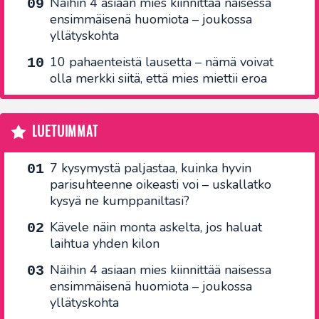
Näihin 4 asiaan mies kiinnittää naisessa
ensimmäisenä huomiota – joukossa
yllätyskohta
10 pahaenteistä lausetta – nämä voivat
olla merkki siitä, että mies miettii eroa
LUETUIMMAT
7 kysymystä paljastaa, kuinka hyvin
parisuhteenne oikeasti voi – uskallatko
kysyä ne kumppaniltasi?
Kävele näin monta askelta, jos haluat
laihtua yhden kilon
Näihin 4 asiaan mies kiinnittää naisessa
ensimmäisenä huomiota – joukossa
yllätyskohta