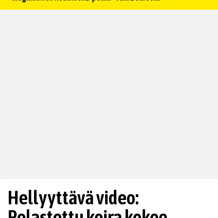
Hellyyttävä video:
Pelastettu koira kokee