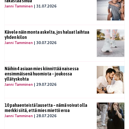
rakastaa sinua
Janni Tamminen
|
31.07.2026
Kävele näin monta askelta, jos haluat laihtua
yhden kilon
Janni Tamminen
|
30.07.2026
Näihin 4 asiaan mies kiinnittää naisessa
ensimmäisenä huomiota – joukossa
yllätyskohta
Janni Tamminen
|
29.07.2026
10 pahaenteistä lausetta – nämä voivat olla
merkki siitä, että mies miettii eroa
Janni Tamminen
|
28.07.2026