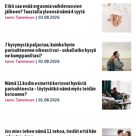
Etkö saa enää orgasmia vaihdevuosien
jälkeen? Taustalla yleensä nämä 4 syytä
Janni Tamminen
|
03.08.2026
7 kysymystä paljastaa, kuinka hyvin
parisuhteenne oikeasti voi – uskallatko kysyä
ne kumppaniltasi?
Janni Tamminen
|
02.08.2026
Nämä 11 kodin esinettä kertovat hyvästä
parisuhteesta – löytyvätkö nämä myös teidän
kotoanne?
Janni Tamminen
|
01.08.2026
Jos mies tekee nämä 11 tekoa, tiedät että hän