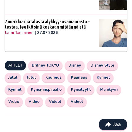
7 merkkiä matalasta älykkyysosamäärästä –
testaa, teetkö sinä koskaan mitään näistä
Janni Tamminen
|
27.07.2026
AIHEET
Britney TOKYO
Disney
Disney Style
Jutut
Jutut
Kauneus
Kauneus
Kynnet
Kynnet
Kynsi-inspiraatio
Kynsityylit
Manikyyri
Video
Video
Videot
Videot
Jaa