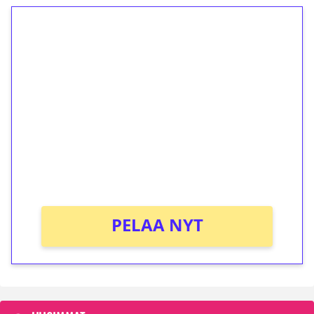
1€ = 10€ arvosta
ilmaiskierroksia ilman
kierrätystä!
Talleta 1€
Saat heti 50 ilmaiskierrosta Tuohi 1000 -
peliin (arvo 0,20€ per kierros)!
Ei kierrätysvaatimusta!
PELAA NYT