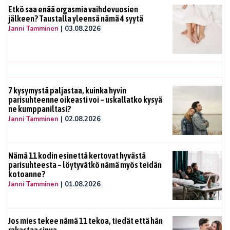
Etkö saa enää orgasmia vaihdevuosien
jälkeen? Taustalla yleensä nämä 4 syytä
Janni Tamminen
|
03.08.2026
7 kysymystä paljastaa, kuinka hyvin
parisuhteenne oikeasti voi – uskallatko kysyä
ne kumppaniltasi?
Janni Tamminen
|
02.08.2026
Nämä 11 kodin esinettä kertovat hyvästä
parisuhteesta – löytyvätkö nämä myös teidän
kotoanne?
Janni Tamminen
|
01.08.2026
Jos mies tekee nämä 11 tekoa, tiedät että hän