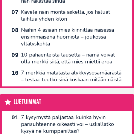
hän rakastaa sinua
Kävele näin monta askelta, jos haluat
laihtua yhden kilon
Näihin 4 asiaan mies kiinnittää naisessa
ensimmäisenä huomiota – joukossa
yllätyskohta
10 pahaenteistä lausetta – nämä voivat
olla merkki siitä, että mies miettii eroa
7 merkkiä matalasta älykkyysosamäärästä
– testaa, teetkö sinä koskaan mitään näistä
LUETUIMMAT
7 kysymystä paljastaa, kuinka hyvin
parisuhteenne oikeasti voi – uskallatko
kysyä ne kumppaniltasi?