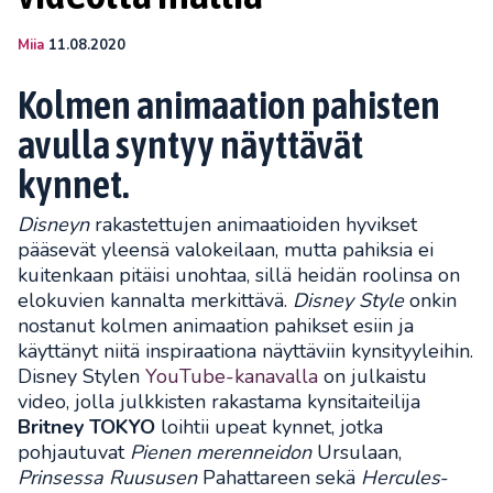
Miia
11.08.2020
Kolmen animaation pahisten
avulla syntyy näyttävät
kynnet.
Disneyn
rakastettujen animaatioiden hyvikset
pääsevät yleensä valokeilaan, mutta pahiksia ei
kuitenkaan pitäisi unohtaa, sillä heidän roolinsa on
elokuvien kannalta merkittävä.
Disney Style
onkin
nostanut kolmen animaation pahikset esiin ja
käyttänyt niitä inspiraationa näyttäviin kynsityyleihin.
Disney Stylen
YouTube-kanavalla
on julkaistu
video, jolla julkkisten rakastama kynsitaiteilija
Britney TOKYO
loihtii upeat kynnet, jotka
pohjautuvat
Pienen merenneidon
Ursulaan,
Prinsessa Ruususen
Pahattareen sekä
Hercules
-