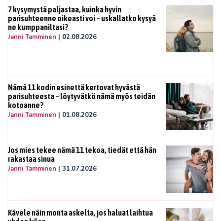
7 kysymystä paljastaa, kuinka hyvin
parisuhteenne oikeasti voi – uskallatko kysyä
ne kumppaniltasi?
Janni Tamminen
|
02.08.2026
Nämä 11 kodin esinettä kertovat hyvästä
parisuhteesta – löytyvätkö nämä myös teidän
kotoanne?
Janni Tamminen
|
01.08.2026
Jos mies tekee nämä 11 tekoa, tiedät että hän
rakastaa sinua
Janni Tamminen
|
31.07.2026
Kävele näin monta askelta, jos haluat laihtua