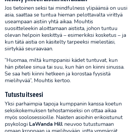
Jos tietoinen seksi tai mindfulness ylipäänsä on uusi
asia, saattaa se tuntua hieman pelottavalta virittyä
useampaan aistiin yhtä aikaa. Mouhtis
suositteleekin aloittamaan aistista, johon tuntuu
olevan helpoin keskittyä – esimerkiksi kosketus – ja
kun tätä aistia on käsitelty tarpeeksi mielestäsi,
siirtykää seuraavaan.
”Huomaa, miltä kumppanisi kädet tuntuvat, kun
hän pitelee sinua tai suu, kun hän on kiinni sinussa.
Se saa heti kiinni hetkeen ja korostaa fyysistä
mielihyvää”, Mouhtis kertoo.
Tutustu itseesi
Yksi parhaimpia tapoja kumppanin kanssa koetun
seksikokemuksen tehostamiseksi on ottaa aikaa
myös soolosessioille. Naisten asioihin erikoistunut
psykologi
LaWanda Hill
neuvoo tutustumaan
omaan kroppaan ja mielihyvään, jotta ymmärrät