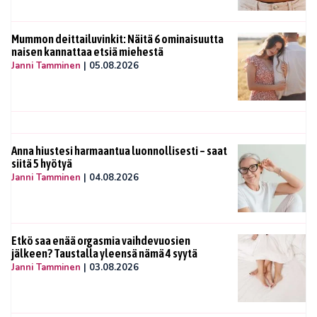
Mummon deittailuvinkit: Näitä 6 ominaisuutta
naisen kannattaa etsiä miehestä
Janni Tamminen
|
05.08.2026
Anna hiustesi harmaantua luonnollisesti – saat
siitä 5 hyötyä
Janni Tamminen
|
04.08.2026
Etkö saa enää orgasmia vaihdevuosien
jälkeen? Taustalla yleensä nämä 4 syytä
Janni Tamminen
|
03.08.2026