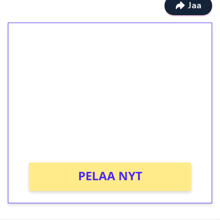
Jaa
1€ = 10€ arvosta
ilmaiskierroksia ilman
kierrätystä!
Talleta 1€
Saat heti 50 ilmaiskierrosta Tuohi 1000 -
peliin (arvo 0,20€ per kierros)!
Ei kierrätysvaatimusta!
PELAA NYT