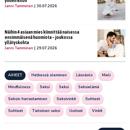
yhden kilon
Janni Tamminen
|
30.07.2026
Näihin 4 asiaan mies kiinnittää naisessa
ensimmäisenä huomiota – joukossa
yllätyskohta
Janni Tamminen
|
29.07.2026
AIHEET
Hetkessä oleminen
Läsnäolo
Mieli
Mindfulness
Seksi
Seksi
Seksielämä
Seksin harrastaminen
Seksivinkit
Suhteet
Suhteet
Tietoinen seksi
Uutiset
Vinkit