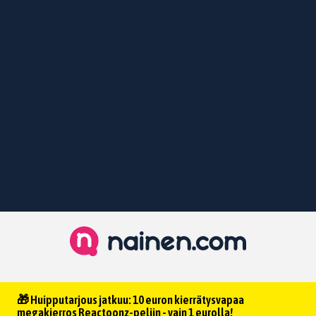
🎁 Huipputarjous jatkuu: 10 euron kierrätysvapaa
megakierros Reactoonz-peliin - vain 1 eurolla!