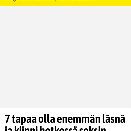
7 tapaa olla enemmän läsnä
ja kiinni hetkessä seksin