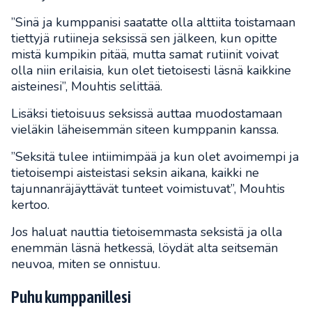
”Sinä ja kumppanisi saatatte olla alttiita toistamaan
tiettyjä rutiineja seksissä sen jälkeen, kun opitte
mistä kumpikin pitää, mutta samat rutiinit voivat
olla niin erilaisia, kun olet tietoisesti läsnä kaikkine
aisteinesi”, Mouhtis selittää.
Lisäksi tietoisuus seksissä auttaa muodostamaan
vieläkin läheisemmän siteen kumppanin kanssa.
”Seksitä tulee intiimimpää ja kun olet avoimempi ja
tietoisempi aisteistasi seksin aikana, kaikki ne
tajunnanräjäyttävät tunteet voimistuvat”, Mouhtis
kertoo.
Jos haluat nauttia tietoisemmasta seksistä ja olla
enemmän läsnä hetkessä, löydät alta seitsemän
neuvoa, miten se onnistuu.
Puhu kumppanillesi