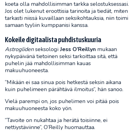
koeta olla mahdollisimman tarkka selostuksessasi.
Jos olet lukenut eroottisia tarinoita ja tiedät, miten
tarkasti niissä kuvaillaan seksikohtauksia, niin toimi
samaan tyyliin kumppanisi kanssa.
Kokeile digitaalista puhdistuskuuria
Astrogliden
seksologi
Jess O’Reillyn
mukaan
nykypäivänä tietoinen seksi tarkoittaa sitä, että
puhelin jää mahdollisimman kauas
makuuhuoneesta.
”Mikään ei saa sinua pois hetkestä seksin aikana
kuin puhelimeen pärähtävä ilmoitus”, hän sanoo.
Vielä parempi on, jos puhelimen voi pitää pois
makuuhuoneesta koko yön.
”Tavoite on nukahtaa ja herätä toisiinne, ei
nettiystäviinne”, O’Reilly huomauttaa.