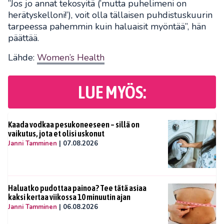
”Jos jo annat tekosyitä (’mutta puhelimeni on
herätyskelloni!’), voit olla tällaisen puhdistuskuurin
tarpeessa pahemmin kuin haluaisit myöntää”, hän
päättää.
Lähde:
Women’s Health
LUE MYÖS:
Kaada vodkaa pesukoneeseen – sillä on
vaikutus, jota et olisi uskonut
Janni Tamminen
|
07.08.2026
Haluatko pudottaa painoa? Tee tätä asiaa
kaksi kertaa viikossa 10 minuutin ajan
Janni Tamminen
|
06.08.2026