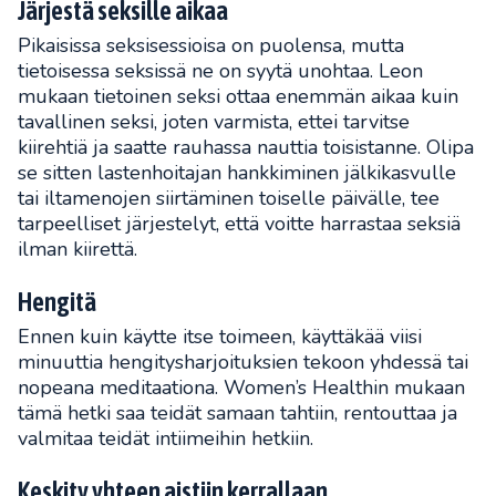
Järjestä seksille aikaa
Pikaisissa seksisessioisa on puolensa, mutta
tietoisessa seksissä ne on syytä unohtaa. Leon
mukaan tietoinen seksi ottaa enemmän aikaa kuin
tavallinen seksi, joten varmista, ettei tarvitse
kiirehtiä ja saatte rauhassa nauttia toisistanne. Olipa
se sitten lastenhoitajan hankkiminen jälkikasvulle
tai iltamenojen siirtäminen toiselle päivälle, tee
tarpeelliset järjestelyt, että voitte harrastaa seksiä
ilman kiirettä.
Hengitä
Ennen kuin käytte itse toimeen, käyttäkää viisi
minuuttia hengitysharjoituksien tekoon yhdessä tai
nopeana meditaationa. Women’s Healthin mukaan
tämä hetki saa teidät samaan tahtiin, rentouttaa ja
valmitaa teidät intiimeihin hetkiin.
Keskity yhteen aistiin kerrallaan