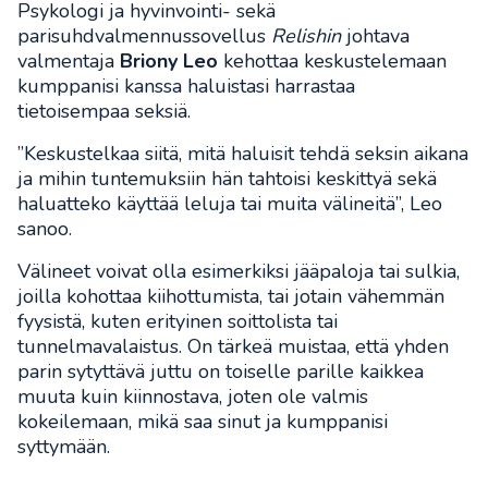
Psykologi ja hyvinvointi- sekä
parisuhdvalmennussovellus
Relishin
johtava
valmentaja
Briony Leo
kehottaa keskustelemaan
kumppanisi kanssa haluistasi harrastaa
tietoisempaa seksiä.
”Keskustelkaa siitä, mitä haluisit tehdä seksin aikana
ja mihin tuntemuksiin hän tahtoisi keskittyä sekä
haluatteko käyttää leluja tai muita välineitä”, Leo
sanoo.
Välineet voivat olla esimerkiksi jääpaloja tai sulkia,
joilla kohottaa kiihottumista, tai jotain vähemmän
fyysistä, kuten erityinen soittolista tai
tunnelmavalaistus. On tärkeä muistaa, että yhden
parin sytyttävä juttu on toiselle parille kaikkea
muuta kuin kiinnostava, joten ole valmis
kokeilemaan, mikä saa sinut ja kumppanisi
syttymään.