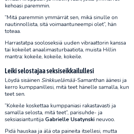
kehoasi paremmin.
”Mitä paremmin ymmärrät sen, mikä sinulle on
nautinnollista, sitä voimaantuneempi olet”, hän
toteaa.
Harrastatpa sooloseksiä uuden vibraattorin kanssa
tai kokeilet anaalimasturbaatiota, muista Hillin
mantra: kokeile, kokeile, kokeile.
Leiki selostajaa seksiseikkailullesi
Löydä sisäinen
Sinkkuelämää
-Samanthan äänesi ja
kerro kumppanillesi, mitä teet hänelle samalla, kun
teet sen.
”Kokeile koskettaa kumppaniasi rakastavasti ja
samalla selosta, mitä teet”, parisuhde- ja
seksiasiantuntija
Gabrielle Usatynski
neuvoo.
Pidä hauskaa ja älä ota paineita itsellesi, mutta