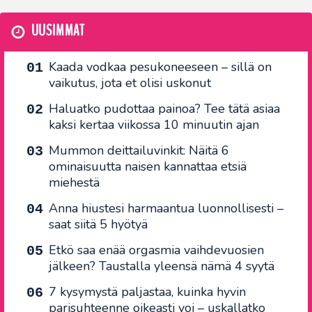
UUSIMMAT
Kaada vodkaa pesukoneeseen – sillä on
vaikutus, jota et olisi uskonut
Haluatko pudottaa painoa? Tee tätä asiaa
kaksi kertaa viikossa 10 minuutin ajan
Mummon deittailuvinkit: Näitä 6
ominaisuutta naisen kannattaa etsiä
miehestä
Anna hiustesi harmaantua luonnollisesti –
saat siitä 5 hyötyä
Etkö saa enää orgasmia vaihdevuosien
jälkeen? Taustalla yleensä nämä 4 syytä
7 kysymystä paljastaa, kuinka hyvin
parisuhteenne oikeasti voi – uskallatko