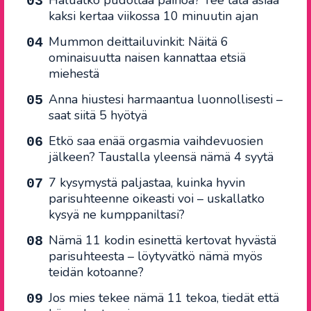
Haluatko pudottaa painoa? Tee tätä asiaa
kaksi kertaa viikossa 10 minuutin ajan
Mummon deittailuvinkit: Näitä 6
ominaisuutta naisen kannattaa etsiä
miehestä
Anna hiustesi harmaantua luonnollisesti –
saat siitä 5 hyötyä
Etkö saa enää orgasmia vaihdevuosien
jälkeen? Taustalla yleensä nämä 4 syytä
7 kysymystä paljastaa, kuinka hyvin
parisuhteenne oikeasti voi – uskallatko
kysyä ne kumppaniltasi?
Nämä 11 kodin esinettä kertovat hyvästä
parisuhteesta – löytyvätkö nämä myös
teidän kotoanne?
Jos mies tekee nämä 11 tekoa, tiedät että