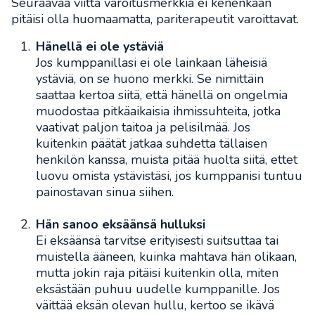
Seuraavaa viittä varoitusmerkkiä ei kenenkään
pitäisi olla huomaamatta, pariterapeutit varoittavat.
Hänellä ei ole ystäviä
Jos kumppanillasi ei ole lainkaan läheisiä
ystäviä, on se huono merkki. Se nimittäin
saattaa kertoa siitä, että hänellä on ongelmia
muodostaa pitkäaikaisia ihmissuhteita, jotka
vaativat paljon taitoa ja pelisilmää. Jos
kuitenkin päätät jatkaa suhdetta tällaisen
henkilön kanssa, muista pitää huolta siitä, ettet
luovu omista ystävistäsi, jos kumppanisi tuntuu
painostavan sinua siihen.
Hän sanoo eksäänsä hulluksi
Ei eksäänsä tarvitse erityisesti suitsuttaa tai
muistella ääneen, kuinka mahtava hän olikaan,
mutta jokin raja pitäisi kuitenkin olla, miten
eksästään puhuu uudelle kumppanille. Jos
väittää eksän olevan hullu, kertoo se ikävä