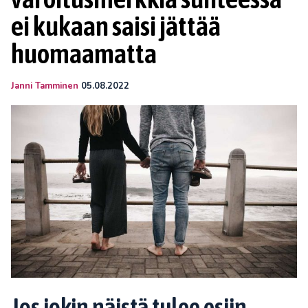
ei kukaan saisi jättää
huomaamatta
Janni Tamminen
05.08.2022
Jos jokin näistä tulee esiin