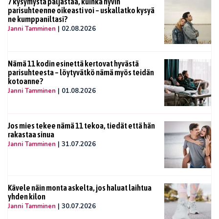
7 kysymystä paljastaa, kuinka hyvin
parisuhteenne oikeasti voi – uskallatko kysyä
ne kumppaniltasi?
Janni Tamminen
|
02.08.2026
Nämä 11 kodin esinettä kertovat hyvästä
parisuhteesta – löytyvätkö nämä myös teidän
kotoanne?
Janni Tamminen
|
01.08.2026
Jos mies tekee nämä 11 tekoa, tiedät että hän
rakastaa sinua
Janni Tamminen
|
31.07.2026
Kävele näin monta askelta, jos haluat laihtua
yhden kilon
Janni Tamminen
|
30.07.2026