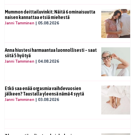
Mummon deittailuvinkit: Näitä 6 ominaisuutta
naisen kannattaa etsiä miehestä
Janni Tamminen
|
05.08.2026
Anna hiustesi harmaantua luonnollisesti – saat
siitä 5 hyötyä
Janni Tamminen
|
04.08.2026
Etkö saa enää orgasmia vaihdevuosien
jälkeen? Taustalla yleensä nämä 4 syytä
Janni Tamminen
|
03.08.2026