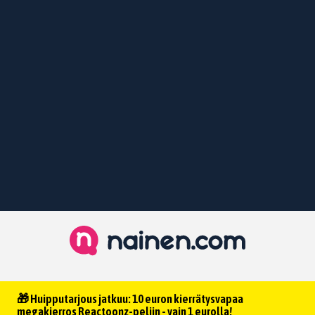
🎁 Huipputarjous jatkuu: 10 euron kierrätysvapaa
megakierros Reactoonz-peliin - vain 1 eurolla!