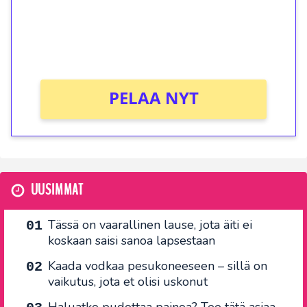
Saat heti 50 ilmaiskierrosta Tuohi 1000 -
peliin (arvo 0,20€ per kierros)!
Ei kierrätysvaatimusta!
PELAA NYT
UUSIMMAT
Tässä on vaarallinen lause, jota äiti ei
koskaan saisi sanoa lapsestaan
Kaada vodkaa pesukoneeseen – sillä on
vaikutus, jota et olisi uskonut