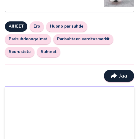
AIHEET
Ero
Huono parisuhde
Parisuhdeongelmat
Parisuhteen varoitusmerkit
Seurustelu
Suhteet
Jaa
1€ = 10€ arvosta
ilmaiskierroksia ilman
kierrätystä!
Talleta 1€