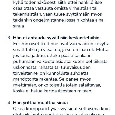
kyllä todennäköisesti siitä, ettei henkilö itse
osaa ottaa vastuuta omista virheistään tai
tekemisistään, vaan tulee syyttämään myös
teidänkin ongelmistanne jossain kohtaa aina
sinua.
Hän ei antaudu syvällisiin keskusteluihin
Ensimmäiset treffinne ovat varmaankin kevyttä
small talkia ja vitsailua, ja se on ihan ok. Mutta
jos tämä jatkuu, ettekä pääse lainkaan
puhumaan vaikeista asioista, kuten politiikasta,
uskonnosta, rahasta tai tulevaisuuden
toiveistanne, on kunnollista suhdetta
mahdotonta rakentaa. Se panee myös
miettimään, onko toisella jotain salailtavaa,
koska ei halua kertoa itsestään mitään.
Hän yrittää muuttaa sinua
Oikea kumppani hyväksyy sinut sellaisena kuin
olet, eikä yritä muokata sinua mieleisekseen.