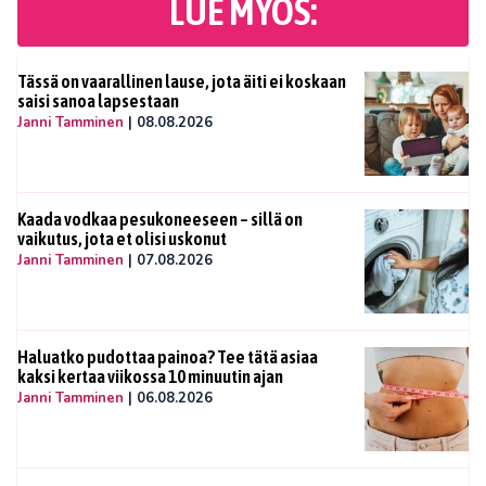
LUE MYÖS:
Tässä on vaarallinen lause, jota äiti ei koskaan
saisi sanoa lapsestaan
Janni Tamminen
|
08.08.2026
Kaada vodkaa pesukoneeseen – sillä on
vaikutus, jota et olisi uskonut
Janni Tamminen
|
07.08.2026
Haluatko pudottaa painoa? Tee tätä asiaa
kaksi kertaa viikossa 10 minuutin ajan
Janni Tamminen
|
06.08.2026