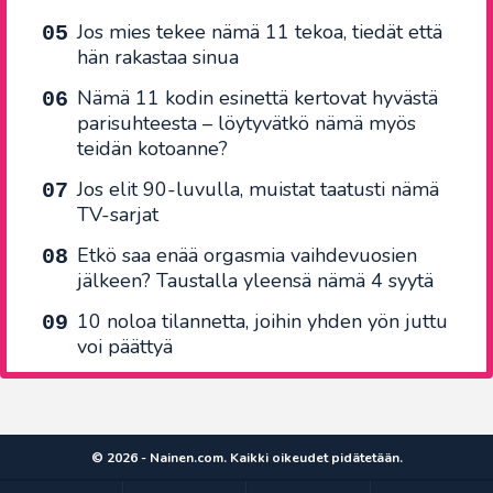
Jos mies tekee nämä 11 tekoa, tiedät että
hän rakastaa sinua
Nämä 11 kodin esinettä kertovat hyvästä
parisuhteesta – löytyvätkö nämä myös
teidän kotoanne?
Jos elit 90-luvulla, muistat taatusti nämä
TV-sarjat
Etkö saa enää orgasmia vaihdevuosien
jälkeen? Taustalla yleensä nämä 4 syytä
10 noloa tilannetta, joihin yhden yön juttu
voi päättyä
© 2026 - Nainen.com. Kaikki oikeudet pidätetään.