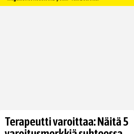
Terapeutti varoittaa: Näitä 5
varoitusmerkkiä suhteessa