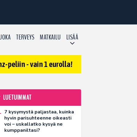
UOKA
TERVEYS
MATKAILU
LISÄÄ
-peliin - vain 1 eurolla!
LUETUIMMAT
7 kysymystä paljastaa, kuinka
hyvin parisuhteenne oikeasti
voi – uskallatko kysyä ne
kumppaniltasi?