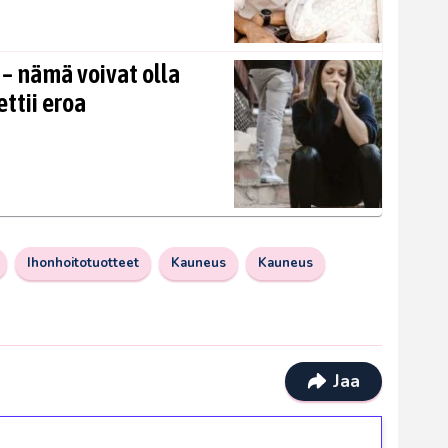
 – nämä voivat olla
ettii eroa
Ihonhoitotuotteet
Kauneus
Kauneus
Jaa