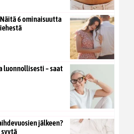
Näitä 6 ominaisuutta
miehestä
 luonnollisesti – saat
aihdevuosien jälkeen?
 syytä