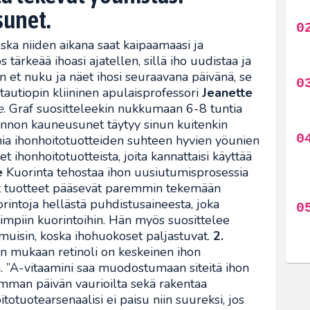
unet.
ska niiden aikana saat kaipaamaasi ja
tärkeää ihoasi ajatellen, sillä iho uudistaa ja
n et nuku ja näet ihosi seuraavana päivänä, se
otautiopin kliininen apulaisprofessori
Jeanette
e
. Graf suositteleekin nukkumaan 6-8 tuntia
unnon kauneusunet täytyy sinun kuitenkin
inia ihonhoitotuotteiden suhteen hyvien yöunien
et ihonhoitotuotteista, joita kannattaisi käyttää
e
Kuorinta tehostaa ihon uusiutumisprosessia
ut tuotteet pääsevät paremmin tekemään
orintoja hellästä puhdistusaineesta, joka
aimpiin kuorintoihin. Hän myös suosittelee
muisin, koska ihohuokoset paljastuvat.
2.
n mukaan retinoli on keskeinen ihon
. ”A-vitaamini saa muodostumaan siteitä ihon
mman päivän vaurioilta sekä rakentaa
itotuotearsenaalisi ei paisu niin suureksi, jos