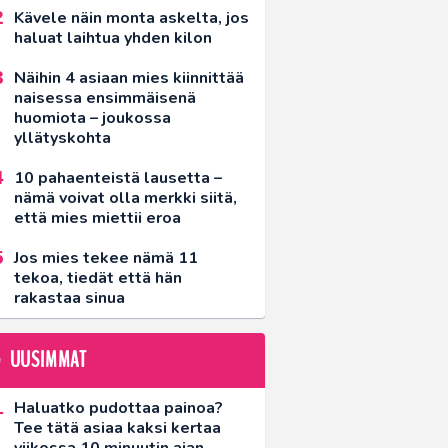
Kävele näin monta askelta, jos
haluat laihtua yhden kilon
Näihin 4 asiaan mies kiinnittää
naisessa ensimmäisenä
huomiota – joukossa
yllätyskohta
10 pahaenteistä lausetta –
nämä voivat olla merkki siitä,
että mies miettii eroa
Jos mies tekee nämä 11
tekoa, tiedät että hän
rakastaa sinua
UUSIMMAT
Haluatko pudottaa painoa?
Tee tätä asiaa kaksi kertaa
viikossa 10 minuutin ajan