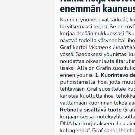
enemmän kauneus
Kunnon yöunet ovat tärkeät, ko
tarvitsemaasi lepoa. Se on myös 
korjaa itseään nukkuessasi. ”Ku
näyttää todella väsyneeltä”, ih
Graf
kertoi
Women’s Healthill
yössä. Saadaksesi yöunistasi k
noudattaa oikeanlaista iltaruti
lisäksi. Alla on Grafin suosituks
ennen yöunia.
1. Kuorintavoid
puhdistamalla ihosi, jotta mu
tehtäviään. Graf suosittelee ku
karistaa kuollutta ihoa, tehokk
välttämään kuorinnan tekoa aa
Retinolia sisältävä tuote
Grafi
korjaamisessa molekyylitasolla
DNA:han korjatakseen ihoa aie
kollageenia”, Graf sanoi. Ihonho