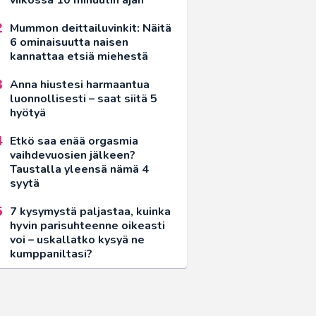
Mummon deittailuvinkit: Näitä
6 ominaisuutta naisen
kannattaa etsiä miehestä
Anna hiustesi harmaantua
luonnollisesti – saat siitä 5
hyötyä
Etkö saa enää orgasmia
vaihdevuosien jälkeen?
Taustalla yleensä nämä 4
syytä
7 kysymystä paljastaa, kuinka
hyvin parisuhteenne oikeasti
voi – uskallatko kysyä ne
kumppaniltasi?