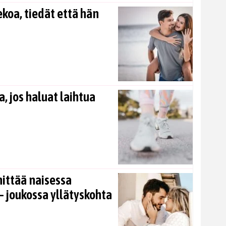
koa, tiedät että hän
, jos haluat laihtua
nittää naisessa
 joukossa yllätyskohta