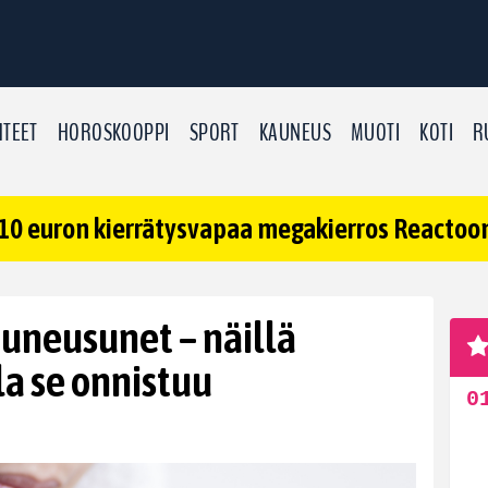
TEET
HOROSKOOPPI
SPORT
KAUNEUS
MUOTI
KOTI
R
10 euron kierrätysvapaa megakierros Reactoonz
auneusunet – näillä
la se onnistuu