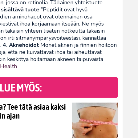
n, jossa on retinolia. Tällainen yhteistuote
 sisältävä tuote
”Peptidit ovat hyvä
ptidien aminohapot ovat olennainen osa
viestivät ihoa korjaamaan itseään. Ne myös
n takaisin yhteen lisäten notkeutta takaisin
on irti silmänympärysvoiteestasi, kannattaa
e.
4. Aknehoidot
Monet aknen ja finnien hoitoon
oja, että ne kuivattavat ihoa tai aiheuttavat
kin keskittyä hoitamaan akneen taipuvaista
Health
LUE MYÖS:
? Tee tätä asiaa kaksi
in ajan