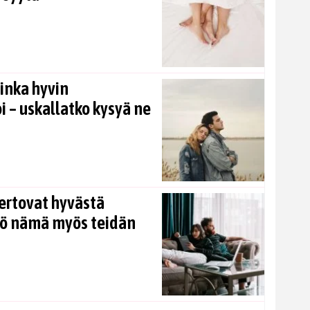
inka hyvin
i – uskallatko kysyä ne
ertovat hyvästä
kö nämä myös teidän