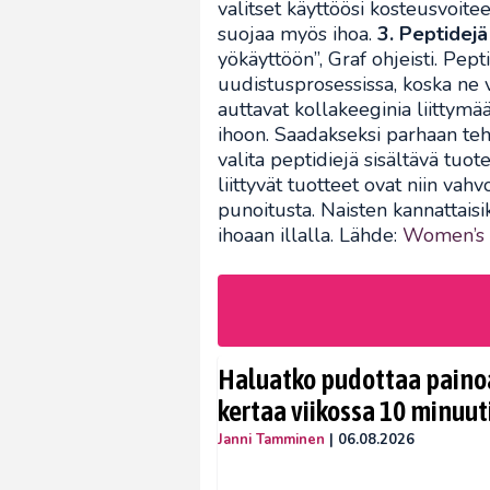
valitset käyttöösi kosteusvoitee
suojaa myös ihoa.
3. Peptidejä
yökäyttöön”, Graf ohjeisti. Pe
uudistusprosessissa, koska ne 
auttavat kollakeeginia liittymää
ihoon. Saadakseksi parhaan teh
valita peptidiejä sisältävä tuot
liittyvät tuotteet ovat niin vahv
punoitusta. Naisten kannattaisi
ihoaan illalla. Lähde:
Women’s 
Haluatko pudottaa painoa
kertaa viikossa 10 minuut
Janni Tamminen
|
06.08.2026