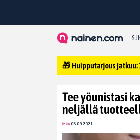
SUH
🎁 Huipputarjous jatkuu: 
Tee yöunistasi k
neljällä tuotteel
Miia
03.09.2021