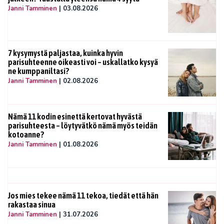
Janni Tamminen
|
03.08.2026
7 kysymystä paljastaa, kuinka hyvin
parisuhteenne oikeasti voi – uskallatko kysyä
ne kumppaniltasi?
Janni Tamminen
|
02.08.2026
Nämä 11 kodin esinettä kertovat hyvästä
parisuhteesta – löytyvätkö nämä myös teidän
kotoanne?
Janni Tamminen
|
01.08.2026
Jos mies tekee nämä 11 tekoa, tiedät että hän
rakastaa sinua
Janni Tamminen
|
31.07.2026