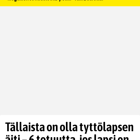
Tällaista on olla tyttölapsen
äiti – 6 totuutta, jos lapsi on