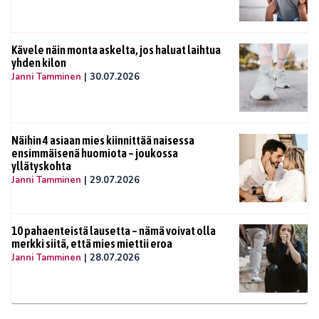
Kävele näin monta askelta, jos haluat laihtua
yhden kilon
Janni Tamminen
|
30.07.2026
Näihin 4 asiaan mies kiinnittää naisessa
ensimmäisenä huomiota – joukossa
yllätyskohta
Janni Tamminen
|
29.07.2026
10 pahaenteistä lausetta – nämä voivat olla
merkki siitä, että mies miettii eroa
Janni Tamminen
|
28.07.2026