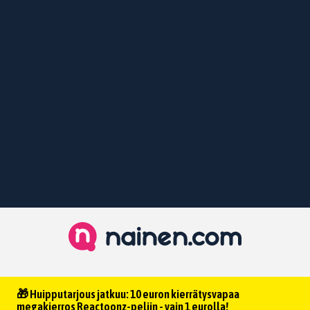
🎁 Huipputarjous jatkuu: 10 euron kierrätysvapaa
megakierros Reactoonz-peliin - vain 1 eurolla!