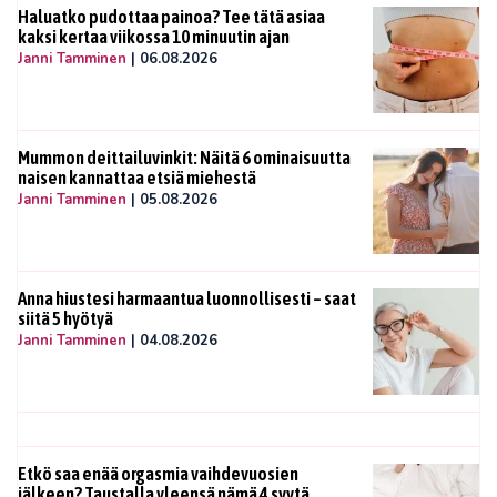
Haluatko pudottaa painoa? Tee tätä asiaa
kaksi kertaa viikossa 10 minuutin ajan
Janni Tamminen
|
06.08.2026
Mummon deittailuvinkit: Näitä 6 ominaisuutta
naisen kannattaa etsiä miehestä
Janni Tamminen
|
05.08.2026
Anna hiustesi harmaantua luonnollisesti – saat
siitä 5 hyötyä
Janni Tamminen
|
04.08.2026
Etkö saa enää orgasmia vaihdevuosien
jälkeen? Taustalla yleensä nämä 4 syytä