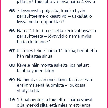
jälkeen? Taustalla yleensä nämä 4 syytä
7 kysymystä paljastaa, kuinka hyvin
parisuhteenne oikeasti voi – uskallatko
kysyä ne kumppaniltasi?
Nämä 11 kodin esinettä kertovat hyvästä
parisuhteesta – löytyvätkö nämä myös
teidän kotoanne?
Jos mies tekee nämä 11 tekoa, tiedät että
hän rakastaa sinua
Kävele näin monta askelta, jos haluat
laihtua yhden kilon
Näihin 4 asiaan mies kiinnittää naisessa
ensimmäisenä huomiota – joukossa
yllätyskohta
10 pahaenteistä lausetta – nämä voivat
olla merkki siitä, että mies miettii eroa