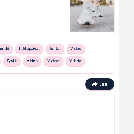
endit
Juhlapäivät
Juhlat
Video
Tyylit
Video
Videot
Viihde
Jaa
ilmaiskierroksia ilman