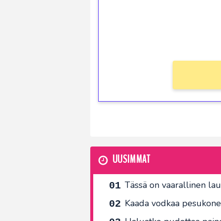
Saat heti 50 ilmaiskierr
kierros)!
Ei kierrätysvaatimusta!
UUSIMMAT
Tässä on vaarallinen laus
Kaada vodkaa pesukoneese