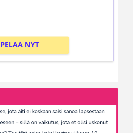
osta Tuohi 1000 -peliin (arvo 0,20€ per
PELAA NYT
e, jota äiti ei koskaan saisi sanoa lapsestaan
en – sillä on vaikutus, jota et olisi uskonut