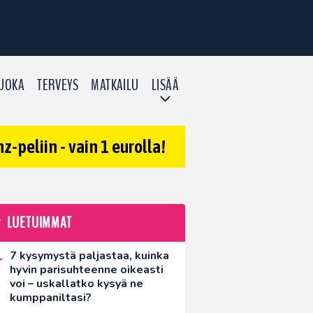
UOKA
TERVEYS
MATKAILU
LISÄÄ
-peliin - vain 1 eurolla!
LUETUIMMAT
7 kysymystä paljastaa, kuinka
hyvin parisuhteenne oikeasti
voi – uskallatko kysyä ne
kumppaniltasi?