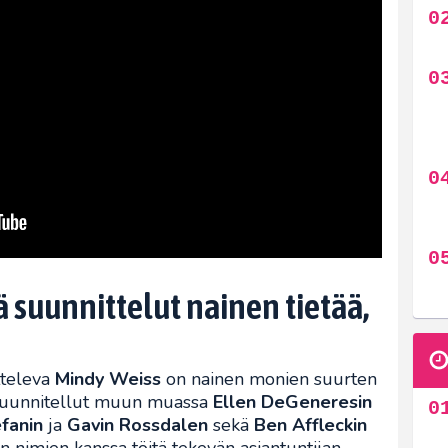
ä suunnittelut nainen tietää,
tteleva
Mindy Weiss
on nainen monien suurten
 suunnitellut muun muassa
Ellen DeGeneresin
fanin
ja
Gavin Rossdalen
sekä
Ben Affleckin