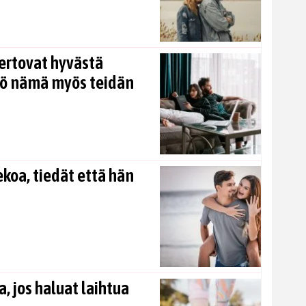
ertovat hyvästä
kö nämä myös teidän
koa, tiedät että hän
, jos haluat laihtua