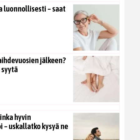
 luonnollisesti – saat
aihdevuosien jälkeen?
 syytä
inka hyvin
i – uskallatko kysyä ne