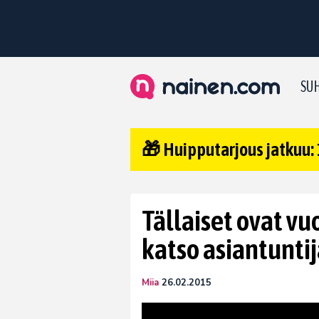
SUH
🎁 Huipputarjous jatkuu: 
Tällaiset ovat v
katso asiantuntij
Miia
26.02.2015