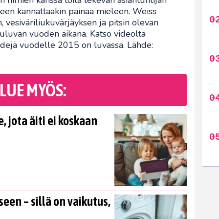
en nimien kanssa töitä tekevän asiantuntijan
teen kannattaakin painaa mieleen. Weiss
vesiväriliukuvärjäyksen ja pitsin olevan
uluvan vuoden aikana. Katso videolta
ndejä vuodelle 2015 on luvassa. Lähde:
LUE MYÖS:
, jota äiti ei koskaan
en – sillä on vaikutus,