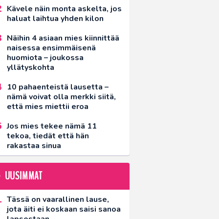
Kävele näin monta askelta, jos
haluat laihtua yhden kilon
Näihin 4 asiaan mies kiinnittää
naisessa ensimmäisenä
huomiota – joukossa
yllätyskohta
10 pahaenteistä lausetta –
nämä voivat olla merkki siitä,
että mies miettii eroa
Jos mies tekee nämä 11
tekoa, tiedät että hän
rakastaa sinua
UUSIMMAT
Tässä on vaarallinen lause,
jota äiti ei koskaan saisi sanoa
lapsestaan