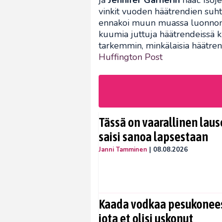
ja
Jennifer Garnerin
häät. Isoj
vinkit vuoden häätrendien suh
ennakoi muun muassa luonnon, 
kuumia juttuja häätrendeissä k
tarkemmin, minkälaisia häätre
Huffington Post
Tässä on vaarallinen lause
saisi sanoa lapsestaan
Janni Tamminen
|
08.08.2026
Kaada vodkaa pesukoneese
jota et olisi uskonut