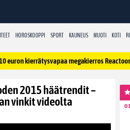
TEET
HOROSKOOPPI
SPORT
KAUNEUS
MUOTI
KOTI
R
10 euron kierrätysvapaa megakierros Reactoonz
uoden 2015 häätrendit –
an vinkit videolta