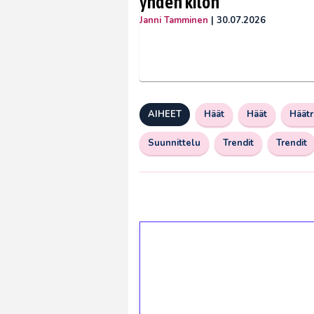
yhden kilon
Janni Tamminen
|
30.07.2026
AIHEET
Häät
Häät
Häätr
Suunnittelu
Trendit
Trendit
1€ = 10€ arvosta 
kierrätystä!
Talleta 1€