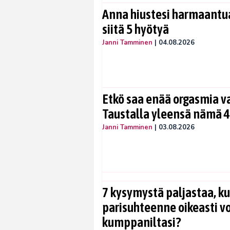
Anna hiustesi harmaantua
siitä 5 hyötyä
Janni Tamminen
|
04.08.2026
Etkö saa enää orgasmia v
Taustalla yleensä nämä 4
Janni Tamminen
|
03.08.2026
7 kysymystä paljastaa, ku
parisuhteenne oikeasti vo
kumppaniltasi?