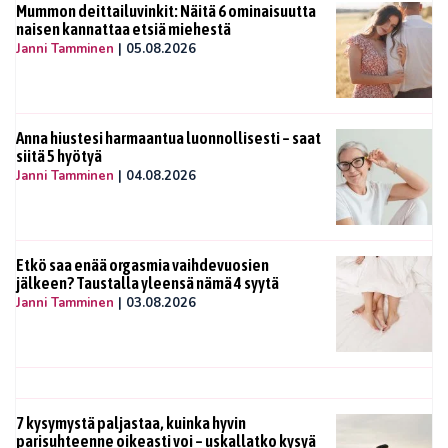
Mummon deittailuvinkit: Näitä 6 ominaisuutta
naisen kannattaa etsiä miehestä
Janni Tamminen
|
05.08.2026
Anna hiustesi harmaantua luonnollisesti – saat
siitä 5 hyötyä
Janni Tamminen
|
04.08.2026
Etkö saa enää orgasmia vaihdevuosien
jälkeen? Taustalla yleensä nämä 4 syytä
Janni Tamminen
|
03.08.2026
7 kysymystä paljastaa, kuinka hyvin
parisuhteenne oikeasti voi – uskallatko kysyä