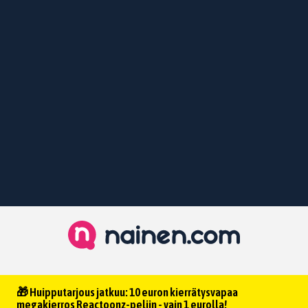
🎁 Huipputarjous jatkuu: 10 euron kierrätysvapaa
megakierros Reactoonz-peliin - vain 1 eurolla!