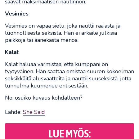
saavat maksimaalisen nautinnon.
Vesimies
Vesimies on vapaa sielu, joka nauttii raa’asta ja
luonnollisesta seksistä. Hän ei arkaile julkisia
paikkoja tai äänekästä menoa.
Kala
t
Kalat haluaa varmistaa, että kumppani on
tyytyväinen. Hän saattaa omistaa suuren kokoelman
seksikkäitä alusvaatteita ja nauttii suuseksistä, jotta
tunnelma kuumenee entisestään.
No, osuiko kuvaus kohdalleen?
Lähde:
She Said
LUE MYÖS: