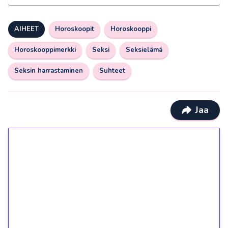
AIHEET
Horoskoopit
Horoskooppi
Horoskooppimerkki
Seksi
Seksielämä
Seksin harrastaminen
Suhteet
Jaa
1€ = 10€ arvosta
ilmaiskierroksia ilman
kierrätystä!
Talleta 1€
Saat heti 50 ilmaiskierrosta Tuohi 1000 -