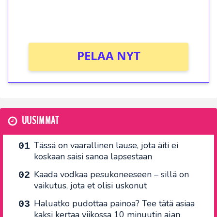
peliin (arvo 0,20€ per kierros)!
Ei kierrätysvaatimusta!
PELAA NYT
UUSIMMAT
Tässä on vaarallinen lause, jota äiti ei
koskaan saisi sanoa lapsestaan
Kaada vodkaa pesukoneeseen – sillä on
vaikutus, jota et olisi uskonut
Haluatko pudottaa painoa? Tee tätä asiaa
kaksi kertaa viikossa 10 minuutin ajan