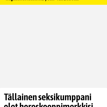
Tällainen seksikumppani
olet horoskooppimerkkisi