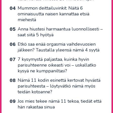
Mummon deittailuvinkit: Näitä 6
ominaisuutta naisen kannattaa etsiä
miehestä
Anna hiustesi harmaantua luonnollisesti –
saat siitä 5 hyötyä
Etkö saa enää orgasmia vaihdevuosien
jälkeen? Taustalla yleensä nämä 4 syytä
7 kysymystä paljastaa, kuinka hyvin
parisuhteenne oikeasti voi – uskallatko
kysyä ne kumppaniltasi?
Nämä 11 kodin esinettä kertovat hyvästä
parisuhteesta – löytyvätkö nämä myös
teidän kotoanne?
Jos mies tekee nämä 11 tekoa, tiedät että
hän rakastaa sinua