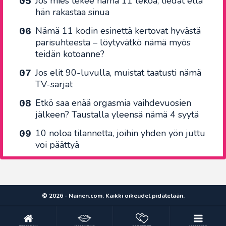
Jos mies tekee nämä 11 tekoa, tiedät että
hän rakastaa sinua
Nämä 11 kodin esinettä kertovat hyvästä
parisuhteesta – löytyvätkö nämä myös
teidän kotoanne?
Jos elit 90-luvulla, muistat taatusti nämä
TV-sarjat
Etkö saa enää orgasmia vaihdevuosien
jälkeen? Taustalla yleensä nämä 4 syytä
10 noloa tilannetta, joihin yhden yön juttu
voi päättyä
© 2026 - Nainen.com. Kaikki oikeudet pidätetään.