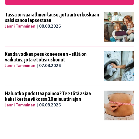
Tässä on vaarallinen lause, jota äiti ei koskaan
saisi sanoa lapsestaan
Janni Tamminen
|
08.08.2026
Kaada vodkaa pesukoneeseen – sillä on
vaikutus, jota et olisi uskonut
Janni Tamminen
|
07.08.2026
Haluatko pudottaa painoa? Tee tätä asiaa
kaksi kertaa viikossa 10 minuutin ajan
Janni Tamminen
|
06.08.2026