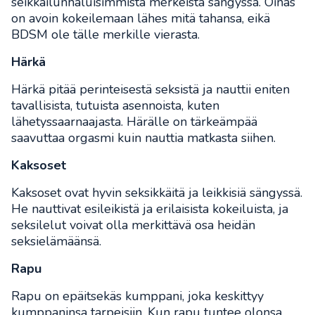
seikkailunhaluisimmista merkeistä sängyssä. Oinas
on avoin kokeilemaan lähes mitä tahansa, eikä
BDSM ole tälle merkille vierasta.
Härkä
Härkä pitää perinteisestä seksistä ja nauttii eniten
tavallisista, tutuista asennoista, kuten
lähetyssaarnaajasta. Härälle on tärkeämpää
saavuttaa orgasmi kuin nauttia matkasta siihen.
Kaksoset
Kaksoset ovat hyvin seksikkäitä ja leikkisiä sängyssä.
He nauttivat esileikistä ja erilaisista kokeiluista, ja
seksilelut voivat olla merkittävä osa heidän
seksielämäänsä.
Rapu
Rapu on epäitsekäs kumppani, joka keskittyy
kumppaninsa tarpeisiin. Kun rapu tuntee olonsa