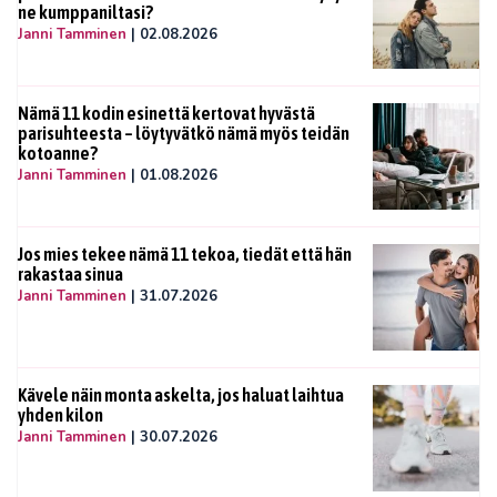
ne kumppaniltasi?
Janni Tamminen
|
02.08.2026
Nämä 11 kodin esinettä kertovat hyvästä
parisuhteesta – löytyvätkö nämä myös teidän
kotoanne?
Janni Tamminen
|
01.08.2026
Jos mies tekee nämä 11 tekoa, tiedät että hän
rakastaa sinua
Janni Tamminen
|
31.07.2026
Kävele näin monta askelta, jos haluat laihtua
yhden kilon
Janni Tamminen
|
30.07.2026