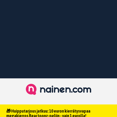
🎁 Huipputarjous jatkuu: 10 euron kierrätysvapaa
megakierros Reactoonz-peliin - vain 1 eurolla!