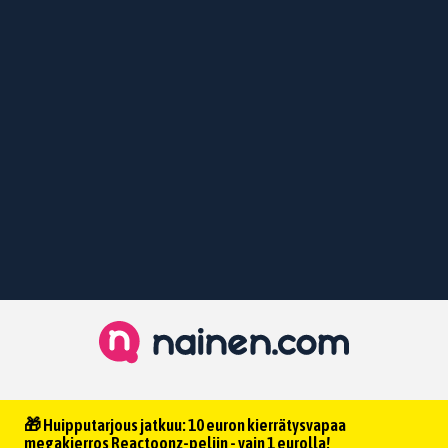
🎁 Huipputarjous jatkuu: 10 euron kierrätysvapaa
megakierros Reactoonz-peliin - vain 1 eurolla!