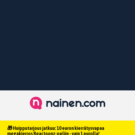
🎁 Huipputarjous jatkuu: 10 euron kierrätysvapaa
megakierros Reactoonz-peliin - vain 1 eurolla!