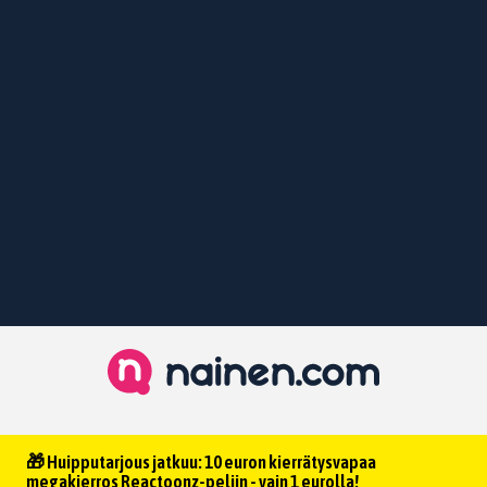
🎁 Huipputarjous jatkuu: 10 euron kierrätysvapaa
megakierros Reactoonz-peliin - vain 1 eurolla!