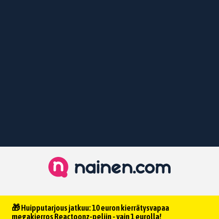
🎁 Huipputarjous jatkuu: 10 euron kierrätysvapaa
megakierros Reactoonz-peliin - vain 1 eurolla!