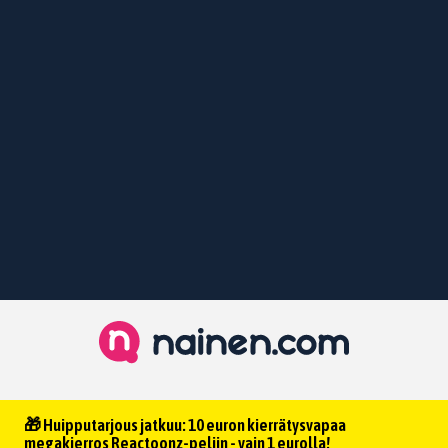
🎁 Huipputarjous jatkuu: 10 euron kierrätysvapaa
megakierros Reactoonz-peliin - vain 1 eurolla!