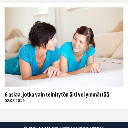
6 asiaa, jotka vain teinitytön äiti voi ymmärtää
02.08.2019
© 2026 - Nainen.com. Kaikki oikeudet pidätetään.