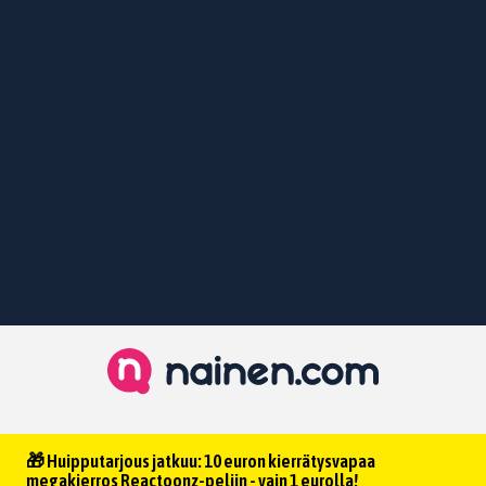
🎁 Huipputarjous jatkuu: 10 euron kierrätysvapaa
megakierros Reactoonz-peliin - vain 1 eurolla!