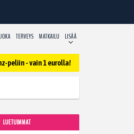
UOKA
TERVEYS
MATKAILU
LISÄÄ
-peliin - vain 1 eurolla!
LUETUIMMAT