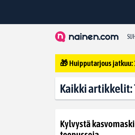
SUH
🎁 Huipputarjous jatkuu: 
Kaikki artikkelit
Kylvystä kasvomaski
teepusseja