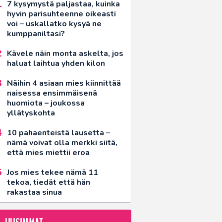
7 kysymystä paljastaa, kuinka
hyvin parisuhteenne oikeasti
voi – uskallatko kysyä ne
kumppaniltasi?
Kävele näin monta askelta, jos
haluat laihtua yhden kilon
Näihin 4 asiaan mies kiinnittää
naisessa ensimmäisenä
huomiota – joukossa
yllätyskohta
10 pahaenteistä lausetta –
nämä voivat olla merkki siitä,
että mies miettii eroa
Jos mies tekee nämä 11
tekoa, tiedät että hän
rakastaa sinua