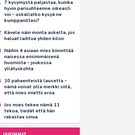
7 kysymystä paljastaa, kuinka
hyvin parisuhteenne oikeasti
voi – uskallatko kysyä ne
kumppaniltasi?
Kävele näin monta askelta, jos
haluat laihtua yhden kilon
Näihin 4 asiaan mies kiinnittää
naisessa ensimmäisenä
huomiota – joukossa
yllätyskohta
10 pahaenteistä lausetta –
nämä voivat olla merkki siitä,
että mies miettii eroa
Jos mies tekee nämä 11
tekoa, tiedät että hän
rakastaa sinua