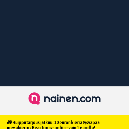
🎁 Huipputarjous jatkuu: 10 euron kierrätysvapaa
megakierros Reactoonz-peliin - vain 1 eurolla!