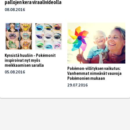
pallojen kera viraalivideolla
08.08.2016
Kynsistä huuliin – Pokémonit
inspiroivat nyt myös
meikkaamisen saralla
Pokémon-villityksen vaikutus:
05.08.2016
Vanhemmat nimeävät vauvoja
Pokémonien mukaan
29.07.2016