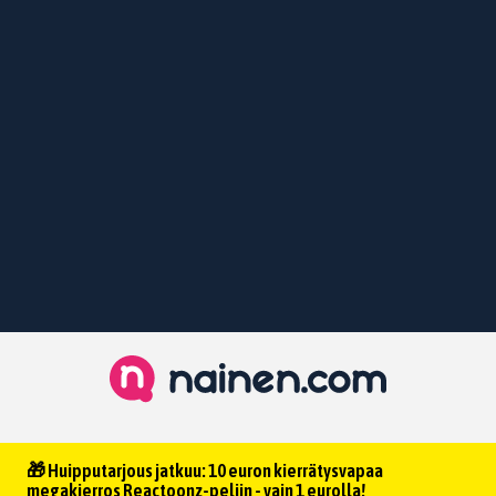
🎁 Huipputarjous jatkuu: 10 euron kierrätysvapaa
megakierros Reactoonz-peliin - vain 1 eurolla!