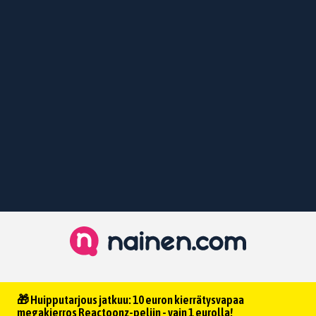
🎁 Huipputarjous jatkuu: 10 euron kierrätysvapaa
megakierros Reactoonz-peliin - vain 1 eurolla!