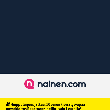
🎁 Huipputarjous jatkuu: 10 euron kierrätysvapaa
megakierros Reactoonz-peliin - vain 1 eurolla!