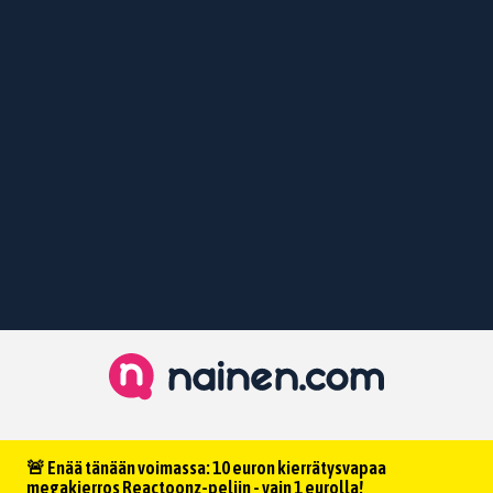
🚨 Enää tänään voimassa: 10 euron kierrätysvapaa
megakierros Reactoonz-peliin - vain 1 eurolla!