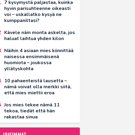
7 kysymystä paljastaa, kuinka
hyvin parisuhteenne oikeasti
voi – uskallatko kysyä ne
kumppaniltasi?
Kävele näin monta askelta, jos
haluat laihtua yhden kilon
Näihin 4 asiaan mies kiinnittää
naisessa ensimmäisenä
huomiota – joukossa
yllätyskohta
10 pahaenteistä lausetta –
nämä voivat olla merkki siitä,
että mies miettii eroa
Jos mies tekee nämä 11
tekoa, tiedät että hän
rakastaa sinua