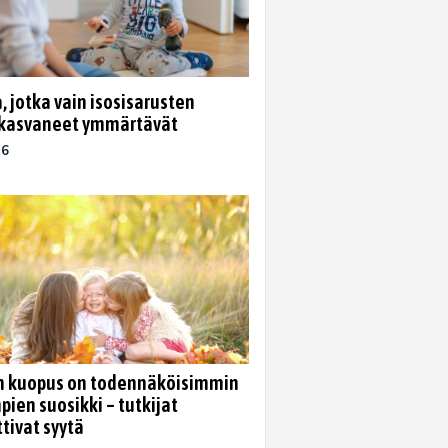
, jotka vain isosisarusten
 kasvaneet ymmärtävät
26
n kuopus on todennäköisimmin
ien suosikki – tutkijat
ttivat syytä