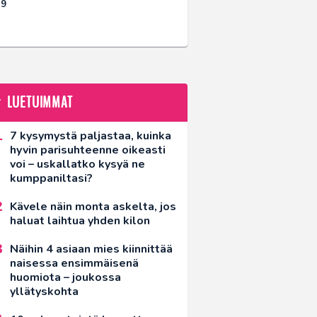
19
LUETUIMMAT
7 kysymystä paljastaa, kuinka
hyvin parisuhteenne oikeasti
voi – uskallatko kysyä ne
kumppaniltasi?
Kävele näin monta askelta, jos
haluat laihtua yhden kilon
Näihin 4 asiaan mies kiinnittää
naisessa ensimmäisenä
huomiota – joukossa
yllätyskohta