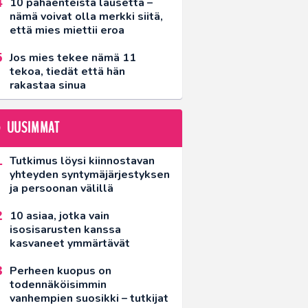
10 pahaenteistä lausetta –
nämä voivat olla merkki siitä,
että mies miettii eroa
Jos mies tekee nämä 11
tekoa, tiedät että hän
rakastaa sinua
UUSIMMAT
Tutkimus löysi kiinnostavan
yhteyden syntymäjärjestyksen
ja persoonan välillä
10 asiaa, jotka vain
isosisarusten kanssa
kasvaneet ymmärtävät
Perheen kuopus on
todennäköisimmin
vanhempien suosikki – tutkijat