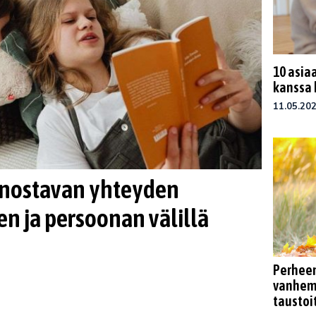
10 asiaa
kanssa
11.05.20
innostavan yhteyden
n ja persoonan välillä
Perhee
vanhemp
taustoi