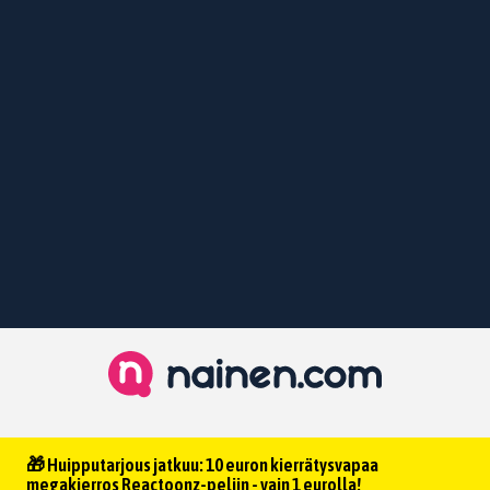
🎁 Huipputarjous jatkuu: 10 euron kierrätysvapaa
megakierros Reactoonz-peliin - vain 1 eurolla!