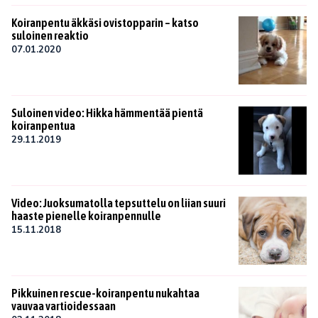
Koiranpentu äkkäsi ovistopparin – katso
suloinen reaktio
07.01.2020
Suloinen video: Hikka hämmentää pientä
koiranpentua
29.11.2019
Video: Juoksumatolla tepsuttelu on liian suuri
haaste pienelle koiranpennulle
15.11.2018
Pikkuinen rescue-koiranpentu nukahtaa
vauvaa vartioidessaan