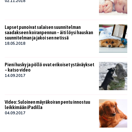
02.11.2018
Lapset punoivat salaisen suunnitelman
saadakseen koiranpennun – äiti löysi hauskan
suunnitelman ja jakoi sen netissä
18.05.2018
Pieni husky ja pöllö ovat erikoiset ystäväykset
– katso video
14.09.2017
Video: Suloinen mäyräkoiran pentu innostuu
leikkimään iPadilla
04.09.2017