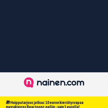
🎁 Huipputarjous jatkuu: 10 euron kierrätysvapaa
megakierros Reactoonz-peliin - vain 1 eurolla!