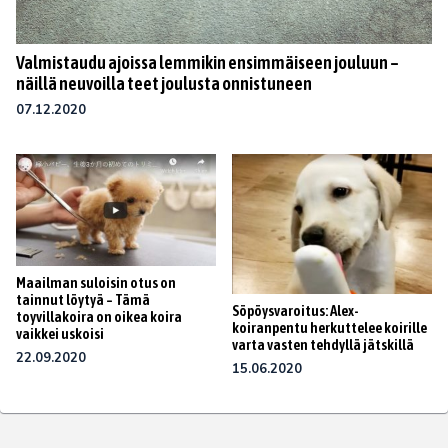
Valmistaudu ajoissa lemmikin ensimmäiseen jouluun –
näillä neuvoilla teet joulusta onnistuneen
07.12.2020
Maailman suloisin otus on
tainnut löytyä – Tämä
Söpöysvaroitus: Alex-
toyvillakoira on oikea koira
koiranpentu herkuttelee koirille
vaikkei uskoisi
varta vasten tehdyllä jätskillä
22.09.2020
15.06.2020