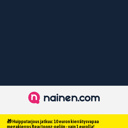
🎁 Huipputarjous jatkuu: 10 euron kierrätysvapaa
megakierros Reactoonz-peliin - vain 1 eurolla!