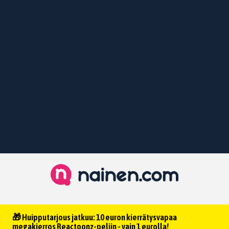
🎁 Huipputarjous jatkuu: 10 euron kierrätysvapaa
megakierros Reactoonz-peliin - vain 1 eurolla!