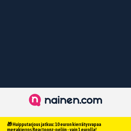
🎁 Huipputarjous jatkuu: 10 euron kierrätysvapaa
megakierros Reactoonz-peliin - vain 1 eurolla!