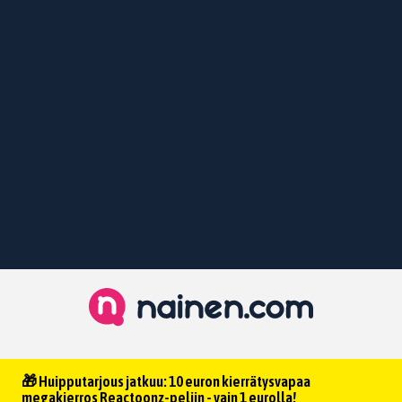
🎁 Huipputarjous jatkuu: 10 euron kierrätysvapaa
megakierros Reactoonz-peliin - vain 1 eurolla!