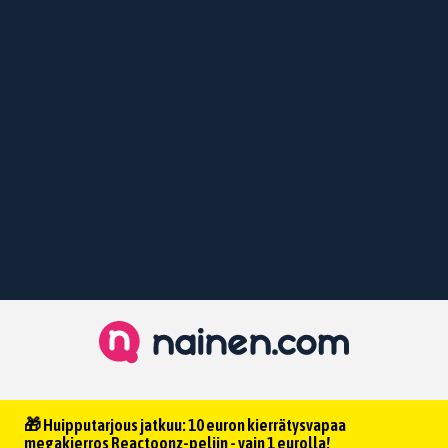
🎁 Huipputarjous jatkuu: 10 euron kierrätysvapaa
megakierros Reactoonz-peliin - vain 1 eurolla!