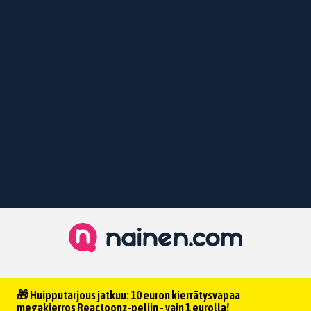
🎁 Huipputarjous jatkuu: 10 euron kierrätysvapaa
megakierros Reactoonz-peliin - vain 1 eurolla!