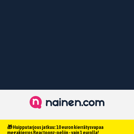
🎁 Huipputarjous jatkuu: 10 euron kierrätysvapaa
megakierros Reactoonz-peliin - vain 1 eurolla!